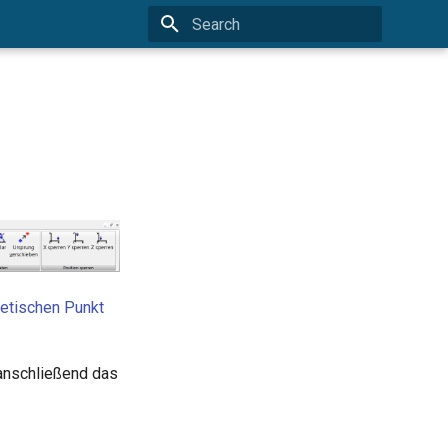
Type to start searching
etischen Punkt
 anschließend das