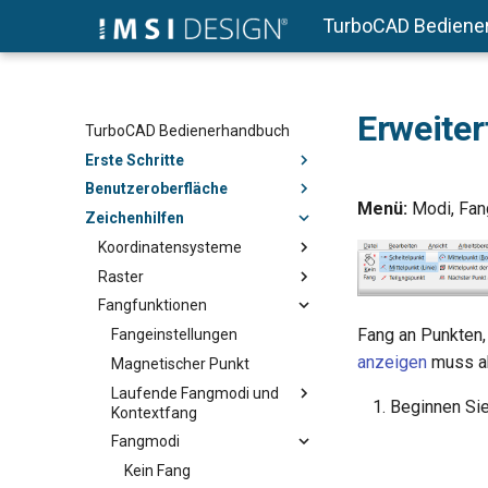
TurboCAD Bediene
Erweite
TurboCAD Bedienerhandbuch
Erste Schritte
Benutzeroberfläche
Menü:
Modi, Fan
Zeichenhilfen
Koordinatensysteme
Raster
Fangfunktionen
Fang an Punkten,
Fangeinstellungen
anzeigen
muss akt
Magnetischer Punkt
Laufende Fangmodi und
Beginnen Sie
Kontextfang
Fangmodi
Kein Fang