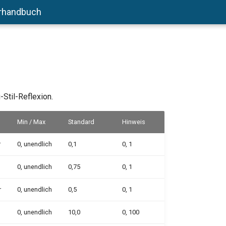
rhandbuch
Stil-Reflexion.
Min / Max
Standard
Hinweis
r
0, unendlich
0,1
0, 1
0, unendlich
0,75
0, 1
r
0, unendlich
0,5
0, 1
0, unendlich
10,0
0, 100