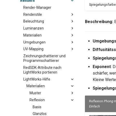
Rendern
Spiegelungsfarbe
Render-Manager
Renderstile
Beschreibung:
E
Beleuchtung
Luminanzen
Materialien
Umgebungsf
Umgebungen
UV-Mapping
Diffusitätss
Zeichnungschattierer und
Spiegelungs
Programmschattierer
Exponent
: 
RedSDK-Attribute nach
LightWorks portieren
schärfer, we
LightWorks-Hilfe
Kleine Werte,
Materialien
Spiegelung
Muster
Reflexion
Reflexion
Phong
m
Einfach
Basis
Glanzlos