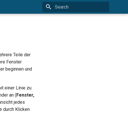
Type to start searching
ehrere Teile der
ere Fenster
ter beginnen und
it einer Linie zu
nder an (
Fenster,
ansicht jedes
e durch Klicken