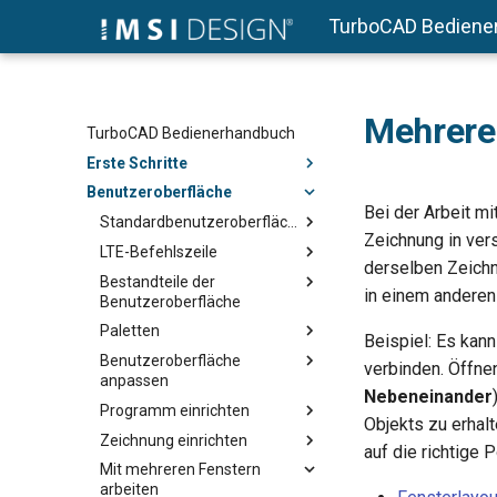
TurboCAD Bediene
Mehrere 
TurboCAD Bedienerhandbuch
Erste Schritte
Benutzeroberfläche
Bei der Arbeit mi
Standardbenutzeroberfläche
Zeichnung in ver
LTE-Befehlszeile
derselben Zeichn
Bestandteile der
in einem anderen
Benutzeroberfläche
Paletten
Beispiel: Es kann
Benutzeroberfläche
verbinden. Öffne
anpassen
Nebeneinander
Programm einrichten
Objekts zu erhalt
Zeichnung einrichten
auf die richtige 
Mit mehreren Fenstern
arbeiten