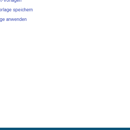
t-Vorlagen
orlage speichern
age anwenden