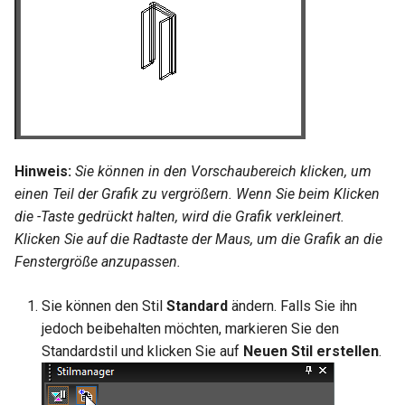
Hilfsfunktionen
Volumenkörper
Schnittpunkt von 2
Mittelpunkt
umwandeln
Doppellinien erstellen
TurboCAD-Explorer-Palett
Sonderfunktionen und –
Constraint-Animation
operatoren
Element extrahieren
Doppellinienoptionen
Umgebungspalette
Zwangsmuster - Kopierte
Sonderfunktionen ohne
Element drehen
Polylinie verbinden
Objekte
Werkzeugpalette
Parameter
Element dehnen
Polylinie verketten
Ereignisanzeige
Hinweis:
Sie können in den Vorschaubereich klicken, um
Benutzerdefinierte Funktio
einen Teil der Grafik zu vergrößern. Wenn Sie beim Klicken
3D-Mapping
In Kurve umwandeln
Bildmanager
die
-Taste gedrückt halten, wird die Grafik verkleinert.
Liste der für parametrische
Klicken Sie auf die Radtaste der Maus, um die Grafik an die
Teile reservierten Wörter
In Bogenlinie umwandeln
Geomarkierungen
Fenstergröße anzupassen.
PPM-Beispielsymbol
Dickes Profil
BIM-Palette
Sie können den Stil
Standard
ändern. Falls Sie ihn
jedoch beibehalten möchten, markieren Sie den
Kurven uberblenden
Rückgängig-Manager
Standardstil und klicken Sie auf
Neuen Stil erstellen
.