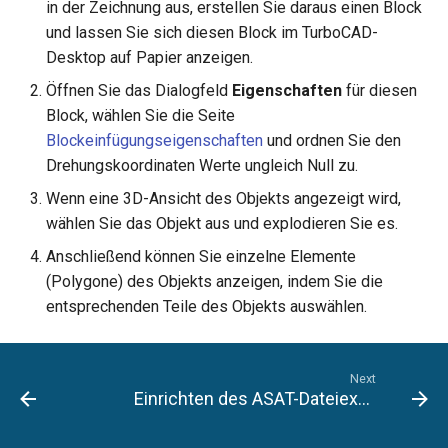
Hilfsfunktionen
Volumenkörper
in der Zeichnung aus, erstellen Sie daraus einen Block
Schnittpunkt von 2
Mittelpunkt
umwandeln
und lassen Sie sich diesen Block im TurboCAD-
Doppellinien erstellen
TurboCAD-Explorer-Palett
Sonderfunktionen und –
Desktop auf Papier anzeigen.
Constraint-Animation
operatoren
Element extrahieren
Doppellinienoptionen
Umgebungspalette
Öffnen Sie das Dialogfeld
Eigenschaften
für diesen
Zwangsmuster - Kopierte
Block, wählen Sie die Seite
Sonderfunktionen ohne
Element drehen
Polylinie verbinden
Objekte
Werkzeugpalette
Blockeinfügungseigenschaften
und ordnen Sie den
Parameter
Drehungskoordinaten Werte ungleich Null zu.
Element dehnen
Polylinie verketten
Ereignisanzeige
Benutzerdefinierte Funktio
Wenn eine 3D-Ansicht des Objekts angezeigt wird,
wählen Sie das Objekt aus und explodieren Sie es.
3D-Mapping
In Kurve umwandeln
Bildmanager
Liste der für parametrische
Anschließend können Sie einzelne Elemente
Teile reservierten Wörter
In Bogenlinie umwandeln
Geomarkierungen
(Polygone) des Objekts anzeigen, indem Sie die
entsprechenden Teile des Objekts auswählen.
PPM-Beispielsymbol
Dickes Profil
BIM-Palette
Kurven uberblenden
Rückgängig-Manager
Next
Einrichten des ASAT-Dateiexports