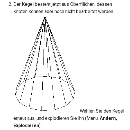
Hilfsfunktionen
Schnittpunkt von 2
Mittelpunkt
Der Kegel besteht jetzt aus Oberflächen, dessen
Doppellinien erstellen
TurboCAD-Explorer-Palett
Knoten können aber noch nicht bearbeitet werden.
Sonderfunktionen und –
Constraint-Animation
operatoren
Doppellinienoptionen
Umgebungspalette
Zwangsmuster - Kopierte
Sonderfunktionen ohne
Polylinie verbinden
Objekte
Werkzeugpalette
Parameter
Polylinie verketten
Ereignisanzeige
Benutzerdefinierte Funktio
In Kurve umwandeln
Bildmanager
Liste der für parametrische
Teile reservierten Wörter
In Bogenlinie umwandeln
Geomarkierungen
PPM-Beispielsymbol
Dickes Profil
BIM-Palette
Kurven uberblenden
Rückgängig-Manager
Wählen Sie den Kegel
erneut aus, und explodieren Sie ihn (Menü:
Ändern,
Explodieren
).