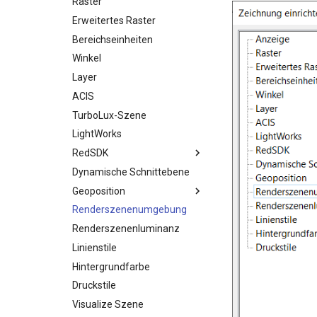
Raster
Erweitertes Raster
Bereichseinheiten
Winkel
Layer
ACIS
TurboLux-Szene
LightWorks
RedSDK
Dynamische Schnittebene
Geoposition
Renderszenenumgebung
Renderszenenluminanz
Linienstile
Hintergrundfarbe
Druckstile
Visualize Szene