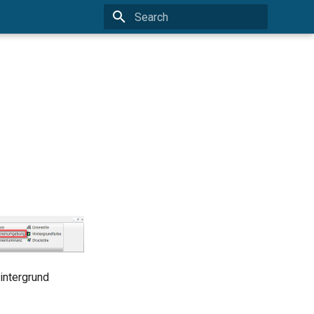
Type to start searching
intergrund