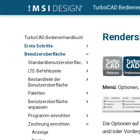
TurboCAD Bediene
Render
TurboCAD Bedienerhandbuch
Erste Schritte
Benutzeroberfläche
Standardbenutzeroberfläche
LTE-Befehlszeile
Bestandteile der
Benutzeroberfläche
Menü:
Optionen
Paletten
Benutzeroberfläche
anpassen
Programm einrichten
Die Optionen auf
Zeichnung einrichten
und/oder Vorderg
Anzeige