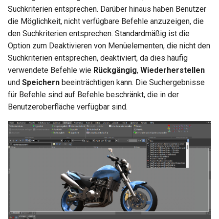
Hilfsfunktionen
Volumenkörper
Schnittpunkt von 2
Mittelpunkt
Suchkriterien entsprechen. Darüber hinaus haben Benutzer
umwandeln
Magnetischen Punkt
Doppellinien erstellen
TurboCAD-Explorer-Palett
die Möglichkeit, nicht verfügbare Befehle anzuzeigen, die
Sonderfunktionen und –
anzeigen
Constraint-Animation
den Suchkriterien entsprechen. Standardmäßig ist die
operatoren
Element extrahieren
Doppellinienoptionen
Umgebungspalette
Option zum Deaktivieren von Menüelementen, die nicht den
Erweiterter Orthomodus
Zwangsmuster - Kopierte
Suchkriterien entsprechen, deaktiviert, da dies häufig
Sonderfunktionen ohne
Element drehen
Polylinie verbinden
Objekte
Werkzeugpalette
verwendete Befehle wie
Rückgängig
,
Wiederherstellen
Parameter
Gedachter Schnittpunkt
und
Speichern
beeinträchtigen kann. Die Suchergebnisse
Element dehnen
Polylinie verketten
Ereignisanzeige
für Befehle sind auf Befehle beschränkt, die in der
Benutzerdefinierte Funktio
Fang am Mittelpunkt
Benutzeroberfläche verfügbar sind.
3D-Mapping
zwischen 2 Punkten
In Kurve umwandeln
Bildmanager
Liste der für parametrische
Teile reservierten Wörter
In Bogenlinie umwandeln
Geomarkierungen
PPM-Beispielsymbol
Dickes Profil
BIM-Palette
Kurven uberblenden
Rückgängig-Manager