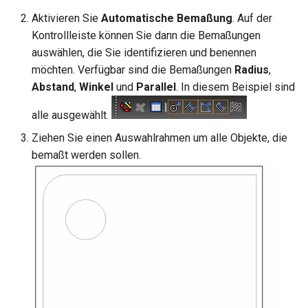
Hilfsfunktionen
Volumenkörper
Schnittpunkt von 2
Aktivieren Sie
Automatische Bemaßung
. Auf der
umwandeln
Doppellinien erstellen
TurboCAD-Explorer-Palett
Kontrollleiste können Sie dann die Bemaßungen
Sonderfunktionen und –
operatoren
auswählen, die Sie identifizieren und benennen
Element extrahieren
Doppellinienoptionen
Umgebungspalette
möchten. Verfügbar sind die Bemaßungen
Radius
,
Sonderfunktionen ohne
Abstand
,
Winkel
und
Parallel
. In diesem Beispiel sind
Element drehen
Polylinie verbinden
Werkzeugpalette
Parameter
alle ausgewählt.
Element dehnen
Polylinie verketten
Ereignisanzeige
Benutzerdefinierte Funktio
Ziehen Sie einen Auswahlrahmen um alle Objekte, die
bemaßt werden sollen.
3D-Mapping
In Kurve umwandeln
Bildmanager
Liste der für parametrische
Teile reservierten Wörter
In Bogenlinie umwandeln
Geomarkierungen
PPM-Beispielsymbol
Dickes Profil
BIM-Palette
Kurven uberblenden
Rückgängig-Manager