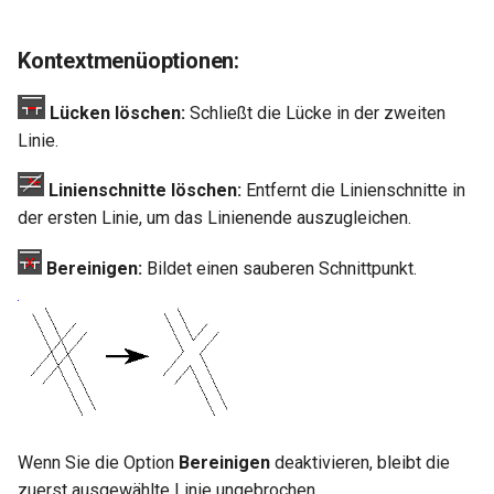
Hilfsfunktionen
Volumenkörper
Mittelpunkt
umwandeln
TurboCAD-Explorer-Palett
Sonderfunktionen und –
Kontextmenüoptionen:
Constraint-Animation
operatoren
Element extrahieren
Umgebungspalette
Lücken löschen:
Schließt die Lücke in der zweiten
Zwangsmuster - Kopierte
Sonderfunktionen ohne
Linie.
Element drehen
Objekte
Werkzeugpalette
Parameter
Linienschnitte löschen:
Entfernt die Linienschnitte in
Element dehnen
Ereignisanzeige
Benutzerdefinierte Funktio
der ersten Linie, um das Linienende auszugleichen.
3D-Mapping
Bildmanager
Bereinigen:
Bildet einen sauberen Schnittpunkt.
Liste der für parametrische
Teile reservierten Wörter
Geomarkierungen
PPM-Beispielsymbol
BIM-Palette
Rückgängig-Manager
Wenn Sie die Option
Bereinigen
deaktivieren, bleibt die
zuerst ausgewählte Linie ungebrochen.