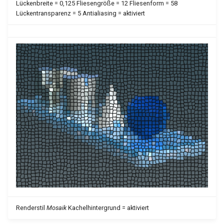
Lückenbreite = 0,125 Fliesengröße = 12 Fliesenform = 58
Eiche
Lückentransparenz = 5 Antialiasing = aktiviert
Eiche
Pinie
Pinie
Holz
Holz
Birkenholzfußboden umhüll
Birkenholzfußboden umhüll
Kirschholzfußboden umhüll
Kirschholzfußboden umhüll
Ahornfußboden umhüllt
Ahornfußboden umhüllt
Eichenholzfußboden umhüll
Eichenholzfußboden umhüll
Pinienholzfußboden umhüll
Pinienholzfußboden umhüll
Holzfußboden umhüllt
Renderstil
Mosaik
Kachelhintergrund = aktiviert
Holzfußboden umhüllt