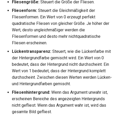
Hilfsfunktionen
Entpacken - TC-Oberfläche
Volumenkörper
Fliesengröße:
Steuert die Größe der Fliesen.
Schnittpunkt von 2
Mittelpunkt
Glänzender Spiegel
Normale Map umhüllt
umwandeln
Doppellinien erstellen
TurboCAD-Explorer-Palett
Ziegel umhüllt
Fliesenform:
Steuert die Gleichmäßigkeit der
Sonderfunktionen und –
Constraint-Animation
Leuchterscheinung
Schachbrettmuster umhüllt
Fliesenformen. Ein Wert von 0 erzeugt perfekt
operatoren
Element extrahieren
Doppellinienoptionen
Umgebungspalette
Schachbrettmuster umhüllt
quadratische Fliesen von gleicher Größe. Je höher der
Zwangsmuster - Kopierte
Metall
Diagonal umhüllt
Wert, desto ungleichmäßiger werden die
Sonderfunktionen ohne
Element drehen
Polylinie verbinden
Objekte
Werkzeugpalette
Diagonal umhüllt
Fliesenformen und desto mehr nichtquadratische
Parameter
Spiegel
Vertiefung umhüllt
Fliesen erscheinen.
Element dehnen
Polylinie verketten
Ereignisanzeige
Raster umhüllt
Benutzerdefinierte Funktio
Lückentransparenz:
Steuert, wie die Lückenfarbe mit
Mehrschichtfarbe
Raster umhüllt
der Hintergrundfarbe gemischt wird. Ein Wert von 0
3D-Mapping
In Kurve umwandeln
Bildmanager
Ziegelverband umhüllt
Liste der für parametrische
bedeutet, dass der Hintergrund nicht durchscheint. Ein
Phong
Höhenabbildung umhüllt
Teile reservierten Wörter
Wert von 1 bedeutet, dass der Hintergrund komplett
In Bogenlinie umwandeln
Geomarkierungen
Ziegelformation umhüllt
durchscheint. Zwischen diesen Werten werden Lücken-
Plastik
Rändelung umhüllt
PPM-Beispielsymbol
und Hintergrundfarben gemischt.
Dickes Profil
BIM-Palette
Texturziegel umhüllt
Fehlerhafte
Leder umhüllt
Fliesenhintergrund:
Wenn das Argument unwahr ist,
Kurven uberblenden
Rückgängig-Manager
Bild umhüllt
Radiositätsschritte
erscheinen Bereiche des angezeigten Hintergrunds
Tupfer umhüllt
nicht gefliest. Wenn das Argument wahr ist, wird das
Farbspritzer umhüllt
Schattenfangelement
gesamte Bild gefliest.