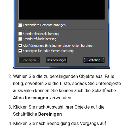
Hilfsfunktionen
Einrichten des DAE-
Volumenkörper
Schnittpunkt von 2
Mittelpunkt
Dateiimports
umwandeln
Doppellinien erstellen
TurboCAD-Explorer-Palett
Sonderfunktionen und –
Constraint-Animation
operatoren
Einrichten des DAE-
Element extrahieren
Doppellinienoptionen
Umgebungspalette
Dateiexports
Zwangsmuster - Kopierte
Sonderfunktionen ohne
Element drehen
Polylinie verbinden
Objekte
Werkzeugpalette
Parameter
Einrichten des DCD-
Dateiimports
Element dehnen
Polylinie verketten
Ereignisanzeige
Benutzerdefinierte Funktio
Einrichten des DGN-
3D-Mapping
In Kurve umwandeln
Bildmanager
Dateiimports
Liste der für parametrische
Wählen Sie die zu bereinigenden Objekte aus. Falls
Teile reservierten Wörter
In Bogenlinie umwandeln
Geomarkierungen
nötig, erweitern Sie die Liste, sodass Sie Unterobjekte
Einrichten des DGN-
auswählen können. Sie können auch die Schaltfläche
Dateiexports
PPM-Beispielsymbol
Dickes Profil
BIM-Palette
Alles bereinigen
verwenden.
Einrichten des DWF-
Kurven uberblenden
Rückgängig-Manager
Klicken Sie nach Auswahl Ihrer Objekte auf die
Dateiimports
Schaltfläche
Bereinigen
.
Klicken Sie nach Beendigung des Vorgangs auf
Einrichten des DWF-