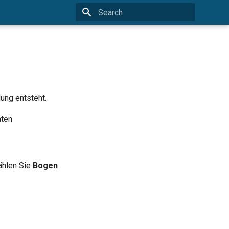
Type to start searching
ung entsteht.
ten
ählen Sie
Bogen