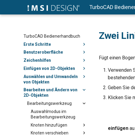
TurboCAD Bediene
Zwei Li
TurboCAD Bedienerhandbuch
Erste Schritte
Benutzeroberfläche
Fügt einen Bogen
Zeichenhilfen
Einfügen von 2D-Objekten
Verwenden 
Auswählen und Umwandeln
bestehenden,
von Objekten
Geben Sie de
Bearbeiten und Ändern von
2D-Objekten
Klicken Sie 
Bearbeitungswerkzeug
Auswahlmodus im
Bearbeitungswerkzeug
Knoten hinzufügen
einfügen
au
Knoten verschieben