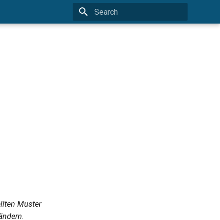
Type to start searching
llten Muster
ändern.