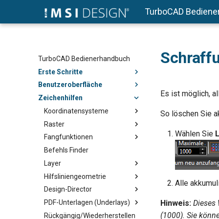
TurboCAD Bediene
Schraff
TurboCAD Bedienerhandbuch
Erste Schritte
Benutzeroberfläche
Es ist möglich, a
Zeichenhilfen
Koordinatensysteme
So löschen Sie a
Raster
Wählen Sie
Fangfunktionen
Befehls Finder
Layer
Hilfsliniengeometrie
Alle akkumul
Design-Director
PDF-Unterlagen (Underlays)
Hinweis:
Dieses 
(1000). Sie könne
Rückgängig/Wiederherstellen