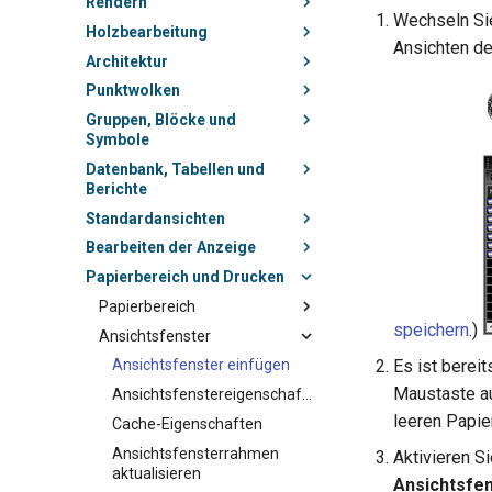
Rendern
Wechseln Sie
Holzbearbeitung
Ansichten de
Architektur
Punktwolken
Gruppen, Blöcke und
Symbole
Datenbank, Tabellen und
Berichte
Standardansichten
Bearbeiten der Anzeige
Papierbereich und Drucken
Papierbereich
speichern
.)
Ansichtsfenster
Es ist berei
Ansichtsfenster einfügen
Maustaste au
Ansichtsfenstereigenschaften
leeren Papie
Cache-Eigenschaften
Ansichtsfensterrahmen
Aktivieren S
aktualisieren
Ansichtsfen