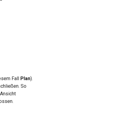
iesem Fall
Plan
).
schließen. So
 Ansicht
lossen.