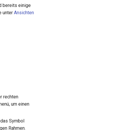
d bereits einige
e unter
Ansichten
er rechten
enü, um einen
 das Symbol
kigen Rahmen.