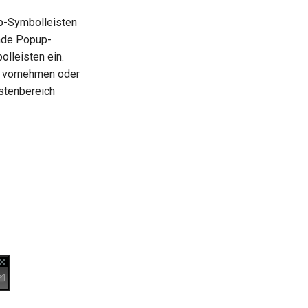
p-Symbolleisten
ende Popup-
lleisten ein.
vornehmen oder
istenbereich