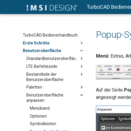
TurboCAD Bediene
Popup-S
TurboCAD Bedienerhandbuch
Erste Schritte
Benutzeroberfläche
Menü:
Extras, A
Standardbenutzeroberfläche
LTE-Befehlszeile
Bestandteile der
Benutzeroberfläche
Paletten
Auf der Seite
Po
Benutzeroberfläche
angezeigt werde
anpassen
Menüband
Optionen
Symbolleisten