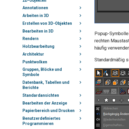
2D-Objekten
Annotationen
Arbeiten in 3D
Erstellen von 3D-Objekten
Bearbeiten in 3D
Popup-Symbollei
Rendern
rechten Maustast
Holzbearbeitung
häufig verwenden
Architektur
Standardmäßig si
Punktwolken
Gruppen, Blöcke und
Symbole
Datenbank, Tabellen und
Berichte
Standardansichten
Bearbeiten der Anzeige
Papierbereich und Drucken
Benutzerdefiniertes
Programmieren