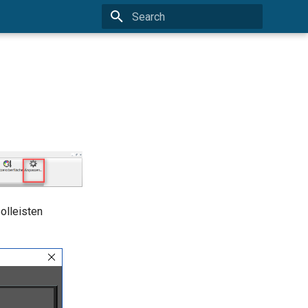
Type to start searching
lleisten