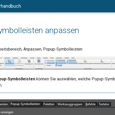
rhandbuch
ymbolleisten anpassen
rbeitsbereich, Anpassen, Popup-Symbolleisten
pup-Symbolleisten
können Sie auswählen, welche Popup-Symbo
n.