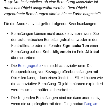
Hilfsfunktionen
Volumenkörper
Tipp:
Um festzustellen, ob eine Bemaßung assoziativ ist,
Schnittpunkt von 2
Mittelpunkt
umwandeln
muss das Objekt ausgewählt werden. Dem Objekt
Doppellinien erstellen
TurboCAD-Explorer-Palett
Sonderfunktionen und –
zugeordnete Bemaßungen sind in blauer Farbe dargestellt.
Constraint-Animation
operatoren
Element extrahieren
Doppellinienoptionen
Umgebungspalette
Für die Assoziativität gelten folgende Beschränkungen:
Zwangsmuster - Kopierte
Sonderfunktionen ohne
Element drehen
Polylinie verbinden
Objekte
Werkzeugpalette
Bemaßungen können nicht assoziativ sein, wenn Sie
Parameter
den automatischen Bemaßungstext entweder in der
Element dehnen
Polylinie verketten
Ereignisanzeige
Kontrollleiste oder im Fenster
Eigenschaften
einer
Benutzerdefinierte Funktio
Bemaßung auf der Seite
Allgemein
im Feld
Attribut
3D-Mapping
In Kurve umwandeln
Bildmanager
überschreiben.
Liste der für parametrische
Teile reservierten Wörter
Die
Bezugsgröße
kann nicht assoziativ sein. Die
In Bogenlinie umwandeln
Geomarkierungen
Gruppenbildung von Bezugsgrößenbemaßungen mit
PPM-Beispielsymbol
Objekten kann jedoch einen ähnlichen Effekt haben wie
Dickes Profil
BIM-Palette
die assoziative Bemaßung. Objekte müssen explodiert
werden, um sie später zu bearbeiten.
Kurven uberblenden
Rückgängig-Manager
Die folgenden Bemaßungen sind nur dann assoziativ,
wenn sie ursprünglich mit dem Fangmodus
Fang am