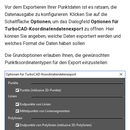
Hilfsfunktionen
Volumenkörper
Schnittpunkt von 2
Mittelpunkt
Vor dem Exportieren Ihrer Punktdaten ist es ratsam, die
umwandeln
Doppellinien erstellen
TurboCAD-Explorer-Palett
Datenausgabe zu konfigurieren. Klicken Sie auf die
Sonderfunktionen und –
Constraint-Animation
Schaltfläche
Optionen
, um das Dialogfeld
Optionen für
operatoren
Element extrahieren
Doppellinienoptionen
Umgebungspalette
TurboCAD-Koordinatendatenexport
zu öffnen. Hier
Zwangsmuster - Kopierte
können Sie angeben, welche Daten exportiert werden und
Sonderfunktionen ohne
Element drehen
Polylinie verbinden
Objekte
Werkzeugpalette
Parameter
welches Format die Daten haben sollen.
Element dehnen
Polylinie verketten
Ereignisanzeige
Die Grundoptionen erlauben Ihnen, die gewünschten
Benutzerdefinierte Funktio
Punktkoordinatentypen für den Export einzustellen:
3D-Mapping
In Kurve umwandeln
Bildmanager
Liste der für parametrische
Teile reservierten Wörter
In Bogenlinie umwandeln
Geomarkierungen
PPM-Beispielsymbol
Dickes Profil
BIM-Palette
Kurven uberblenden
Rückgängig-Manager