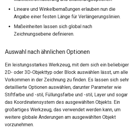
Hilfsfunktionen
Volumenkörper
Schnittpunkt von 2
Mittelpunkt
Blockpalette: Block suchen,
umwandeln
Lineare und Winkelbemaßungen erlauben nun die
Doppellinien erstellen
TurboCAD-Explorer-Palett
Sonderfunktionen und –
Größe von Vorschauen ändern
Angabe einer festen Länge für Verlängerungslinien.
Constraint-Animation
operatoren
& Mausradunterstützung
Element extrahieren
Doppellinienoptionen
Umgebungspalette
Maßeinheiten lassen sich global nach
Zwangsmuster - Kopierte
Zeichnungsebene definieren.
Sonderfunktionen ohne
Bearbeiten mit Ziehpunkten
Element drehen
Polylinie verbinden
Objekte
Werkzeugpalette
Parameter
Auswahl nach ähnlichen Optionen
Fangmodi & geometrische
Element dehnen
Polylinie verketten
Ereignisanzeige
Benutzerdefinierte Funktio
Ausrichtungshilfen
Ein leistungsstarkes Werkzeug, mit dem sich ein beliebiger
3D-Mapping
In Kurve umwandeln
Bildmanager
2D- oder 3D-Objekttyp oder Block auswählen lässt, um alle
Liste der für parametrische
Fenster- oder
Vorkommen in der Zeichnung zu finden. Es lassen sich sehr
Teile reservierten Wörter
Begrenzungsauswahl
In Bogenlinie umwandeln
Geomarkierungen
detaillierte Optionen auswählen, darunter Parameter wie
Stiftfarbe und -stil, Füllungsfarbe und -stil, Layer und sogar
PPM-Beispielsymbol
Frei bewegliche und geformte
Dickes Profil
BIM-Palette
das Koordinatensystem des ausgewählten Objekts. Ein
Ansichtsfenster
großartiges Werkzeug, das verwendet werden kann, um
Kurven uberblenden
Rückgängig-Manager
weitere globale Änderungen am ausgewählten Objekt
Optimiert für 3D-Druck
vorzunehmen.
Mehrere Zeichnungen,