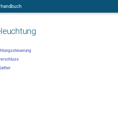
rhandbuch
eleuchtung
chtungssteuerung
erschluss
Gather