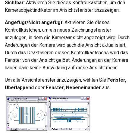
Hilfsfunktionen
Volumenkörper
Sichtbar
: Aktivieren Sie dieses Kontrollkästchen, um den
Schnittpunkt von 2
Mittelpunkt
umwandeln
Doppellinien erstellen
Kameraobjektindikator im Ansichtsfenster anzuzeigen.
TurboCAD-Explorer-Palett
Sonderfunktionen und –
Constraint-Animation
Angefügt/Nicht angefügt
: Aktivieren Sie dieses
operatoren
Element extrahieren
Doppellinienoptionen
Umgebungspalette
Kontrollkästchen, um ein neues Zeichnungsfenster
Zwangsmuster - Kopierte
anzulegen, in dem die Kameraansicht angezeigt wird. Durch
Sonderfunktionen ohne
Element drehen
Polylinie verbinden
Objekte
Werkzeugpalette
Parameter
Änderungen der Kamera wird auch die Ansicht aktualisiert.
Durch das Deaktivieren dieses Kontrollkästchens wird das
Element dehnen
Polylinie verketten
Ereignisanzeige
Benutzerdefinierte Funktio
Fenster von der Ansicht gelöst. Änderungen an der Kamera
haben dann keine Auswirkung auf diese Ansicht mehr.
3D-Mapping
In Kurve umwandeln
Bildmanager
Liste der für parametrische
Um alle Ansichtsfenster anzuzeigen, wählen Sie
Fenster,
Teile reservierten Wörter
In Bogenlinie umwandeln
Geomarkierungen
Überlappend
oder
Fenster, Nebeneinander
aus.
PPM-Beispielsymbol
Dickes Profil
BIM-Palette
Kurven uberblenden
Rückgängig-Manager