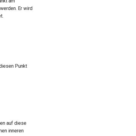
unkt am
werden. Er wird
t.
 diesen Punkt
nen auf diese
inen inneren