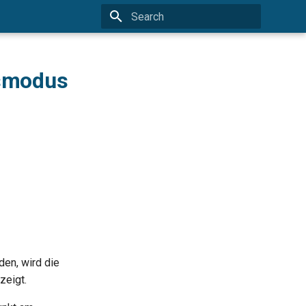
Initializing search
smodus
en, wird die
zeigt.