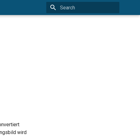
Type to start searching
nvertiert
ngsbild wird