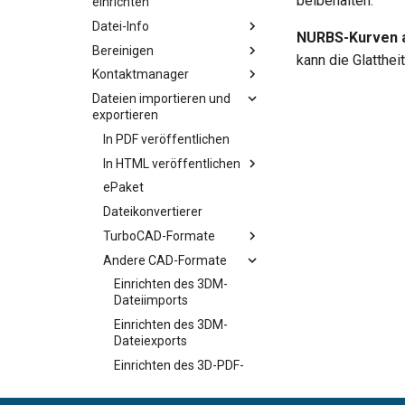
beibehalten.
einrichten
Datei-Info
NURBS-Kurven al
Bereinigen
kann die Glatthei
Kontaktmanager
Dateien importieren und
exportieren
In PDF veröffentlichen
In HTML veröffentlichen
ePaket
Dateikonvertierer
TurboCAD-Formate
Andere CAD-Formate
Einrichten des 3DM-
Dateiimports
Einrichten des 3DM-
Dateiexports
Einrichten des 3D-PDF-
Dateiexports