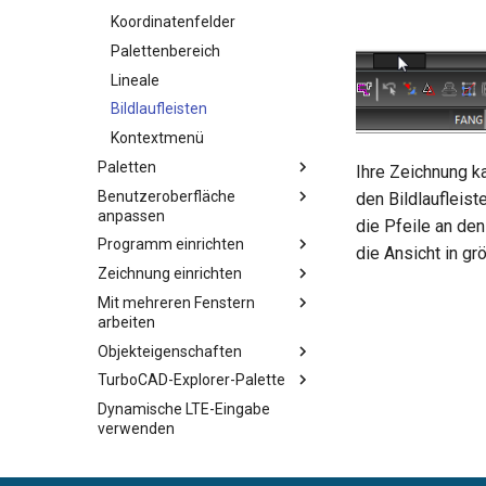
Koordinatenfelder
Palettenbereich
Lineale
Bildlaufleisten
Kontextmenü
Paletten
Ihre Zeichnung ka
Benutzeroberfläche
den Bildlaufleis
anpassen
die Pfeile an den
Programm einrichten
die Ansicht in gr
Zeichnung einrichten
Mit mehreren Fenstern
arbeiten
Objekteigenschaften
TurboCAD-Explorer-Palette
Dynamische LTE-Eingabe
verwenden
Zeichenhilfen