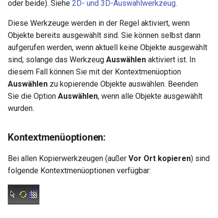
Hilfsfunktionen
Volumenkörper
oder beide). Siehe
2D- und 3D-Auswahlwerkzeug
.
Schnittpunkt von 2
Mittelpunkt
umwandeln
Doppellinien erstellen
TurboCAD-Explorer-Palett
Diese Werkzeuge werden in der Regel aktiviert, wenn
Sonderfunktionen und –
Constraint-Animation
Objekte bereits ausgewählt sind. Sie können selbst dann
operatoren
Element extrahieren
Doppellinienoptionen
Umgebungspalette
aufgerufen werden, wenn aktuell keine Objekte ausgewählt
Zwangsmuster - Kopierte
sind, solange das Werkzeug
Auswählen
aktiviert ist. In
Sonderfunktionen ohne
Element drehen
Polylinie verbinden
Objekte
Werkzeugpalette
diesem Fall können Sie mit der Kontextmenüoption
Parameter
Auswählen
zu kopierende Objekte auswählen. Beenden
Element dehnen
Polylinie verketten
Ereignisanzeige
Benutzerdefinierte Funktio
Sie die Option
Auswählen
, wenn alle Objekte ausgewählt
wurden.
3D-Mapping
In Kurve umwandeln
Bildmanager
Liste der für parametrische
Teile reservierten Wörter
In Bogenlinie umwandeln
Geomarkierungen
Kontextmenüoptionen:
PPM-Beispielsymbol
Bei allen Kopierwerkzeugen (außer
Vor Ort kopieren
) sind
Dickes Profil
BIM-Palette
folgende Kontextmenüoptionen verfügbar:
Kurven uberblenden
Rückgängig-Manager