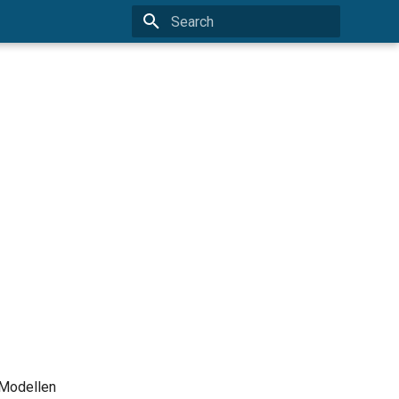
Type to start searching
 Modellen