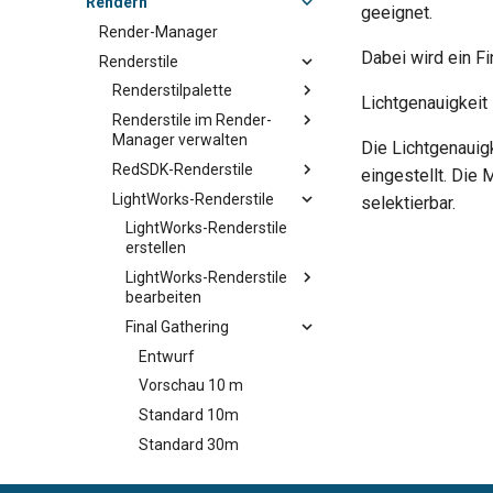
Rendern
geeignet.
Render-Manager
Dabei wird ein F
Renderstile
Renderstilpalette
Lichtgenauigkeit
Renderstile im Render-
Manager verwalten
Die Lichtgenauig
RedSDK-Renderstile
eingestellt. Die
LightWorks-Renderstile
selektierbar.
LightWorks-Renderstile
erstellen
LightWorks-Renderstile
bearbeiten
Final Gathering
Entwurf
Vorschau 10 m
Standard 10m
Standard 30m
Standard 50m