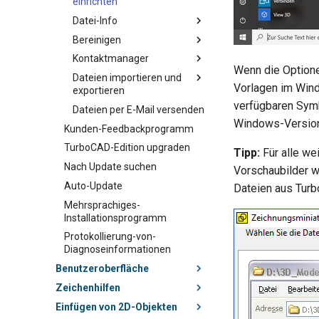
einrichten
Datei-Info
Bereinigen
Kontaktmanager
Wenn die Option
Dateien importieren und
Vorlagen im Wind
exportieren
verfügbaren Symb
Dateien per E-Mail versenden
Windows-Version
Kunden-Feedbackprogramm
TurboCAD-Edition upgraden
Tipp:
Für alle we
Nach Update suchen
Vorschaubilder w
Auto-Update
Dateien aus Turb
Mehrsprachiges-
Installationsprogramm
Protokollierung-von-
Diagnoseinformationen
Benutzeroberfläche
Zeichenhilfen
Einfügen von 2D-Objekten