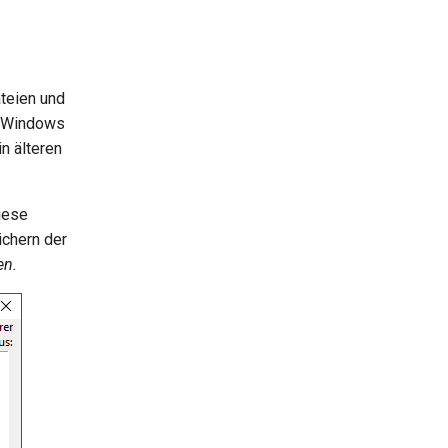
teien und
n Windows
in älteren
iese
chern der
en.