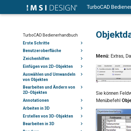
TurboCAD Bediene
Objektda
TurboCAD Bedienerhandbuch
Erste Schritte
Benutzeroberfläche
Menü:
Extras, Da
Zeichenhilfen
Einfügen von 2D-Objekten
Auswählen und Umwandeln
von Objekten
Bearbeiten und Ändern von
2D-Objekten
Sie können Feldw
Menübefehl
Obj
Annotationen
Arbeiten in 3D
Erstellen von 3D-Objekten
Bearbeiten in 3D