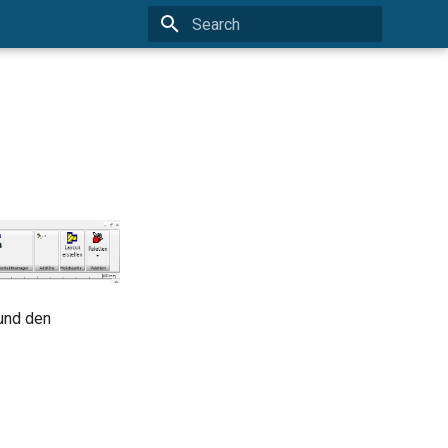
Type to start searching
 und den