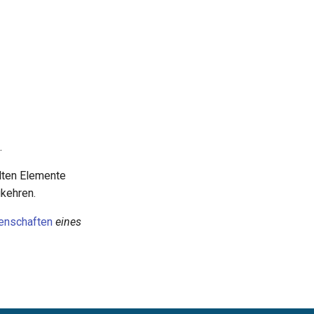
.
hlten Elemente
ukehren.
enschaften
eines