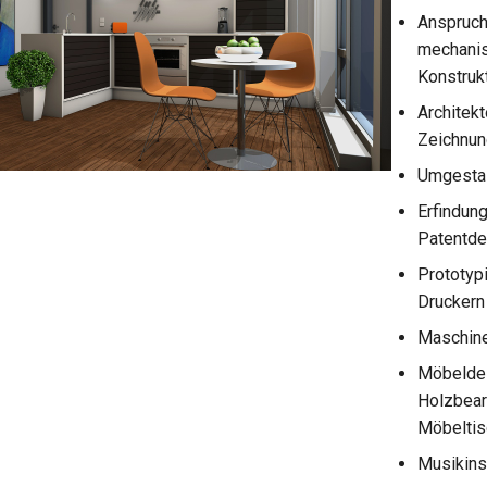
Anspruch
mechani
Konstruk
Architek
Zeichnu
Umgestal
Erfindun
Patentde
Prototyp
Druckern
Maschin
Möbeldes
Holzbear
Möbeltis
Musikins