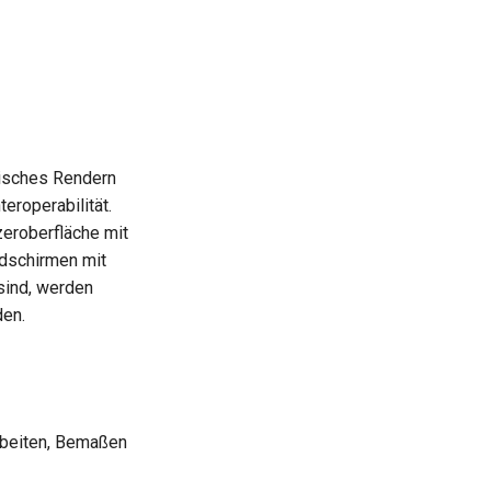
isches Rendern
eroperabilität.
zeroberfläche mit
ldschirmen mit
sind, werden
den.
rbeiten, Bemaßen