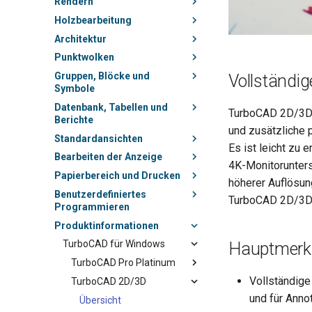
Rendern
Holzbearbeitung
Architektur
Punktwolken
Gruppen, Blöcke und
Vollständi
Symbole
Datenbank, Tabellen und
TurboCAD 2D/3D 
Berichte
und zusätzliche p
Standardansichten
Es ist leicht zu 
Bearbeiten der Anzeige
4K-Monitorunters
Papierbereich und Drucken
höherer Auflösun
Benutzerdefiniertes
TurboCAD 2D/3D a
Programmieren
Produktinformationen
TurboCAD für Windows
Hauptmerkm
TurboCAD Pro Platinum
Vollständig
TurboCAD 2D/3D
und für Anno
Übersicht