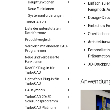
Hauptfunktionen
Einfach zu e
Neue Funktionen
Fangmodi, Au
Systemanforderungen
Design-Direc
TurboCAD 2D
Einfaches En
Liste der unterstützten
Dateiformate
Oberflächen
Produktvergleich
Architekturw
Vergleich mit anderen CAD-
Fotorealisti
Programmen
Präsentatio
Neue und verbesserte
Funktionen
3D-Druckprü
RedSDK Plug-In für
TurboCAD
LightWorks Plug-In für
Anwendung
TurboCAD
CADsymbols
TurboCAD 2D/3D
Schulungsprogramm
TurboCAD Platinum