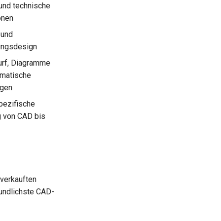
 und technische
ionen
 und
ungsdesign
rf, Diagramme
matische
ngen
ezifische
g von CAD bis
 verkauften
eundlichste CAD-