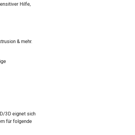
nsitiver Hilfe,
trusion & mehr.
ige
D/3D eignet sich
em für folgende