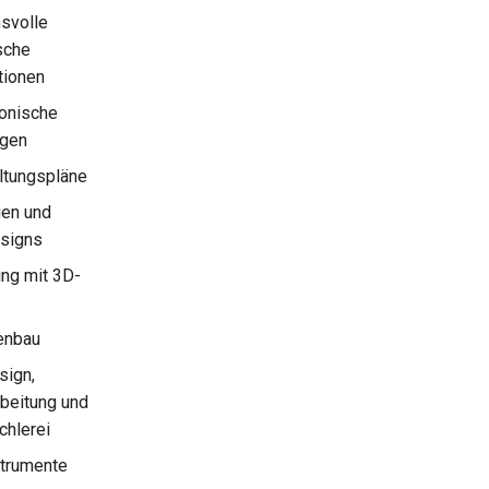
svolle
sche
tionen
tonische
ngen
tungspläne
gen und
signs
ing mit 3D-
enbau
ign,
beitung und
chlerei
trumente