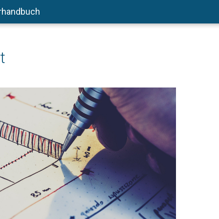
rhandbuch
t