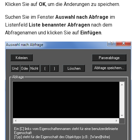
Hilfsfunktionen
Volumenkörper
Schnittpunkt von 2
Mittelpunkt
Klicken Sie auf
OK
, um die Änderungen zu speichern.
umwandeln
Doppellinien erstellen
TurboCAD-Explorer-Palett
Sonderfunktionen und –
Suchen Sie im Fenster
Auswahl nach Abfrage
im
Constraint-Animation
operatoren
Element extrahieren
Listenfeld
Liste benannter Abfragen
nach dem
Doppellinienoptionen
Umgebungspalette
Abfragenamen und klicken Sie auf
Einfügen
.
Zwangsmuster - Kopierte
Sonderfunktionen ohne
Element drehen
Polylinie verbinden
Objekte
Werkzeugpalette
Parameter
Element dehnen
Polylinie verketten
Ereignisanzeige
Benutzerdefinierte Funktio
3D-Mapping
In Kurve umwandeln
Bildmanager
Liste der für parametrische
Teile reservierten Wörter
In Bogenlinie umwandeln
Geomarkierungen
PPM-Beispielsymbol
Dickes Profil
BIM-Palette
Kurven uberblenden
Rückgängig-Manager