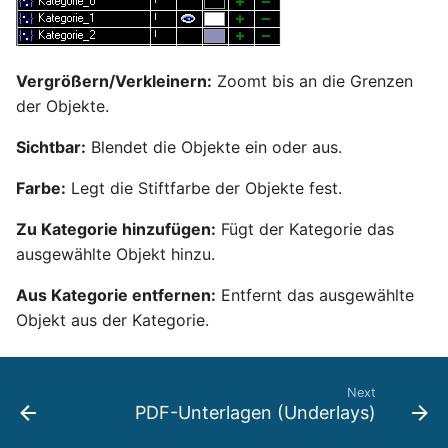
Funktionen zum
Oberflächen und
Arbeitsebenenschnittpun
Mittelpunkt
Erstellen von Text
Volumenkörper
Schnittpunkt von 2
TurboCAD-Explorer-Pale
umwandeln
Magnetischen Punkt
Doppellinien erstellen
Constraint-Animation
Hilfsfunktionen
anzeigen
Vergrößern/Verkleinern:
Zoomt bis an die Grenzen
Umgebungspalette
Element extrahieren
der Objekte.
Doppellinienoptionen
Zwangsmuster - Kopiert
Sonderfunktionen und
Erweiterter Orthomodus
Objekte
Werkzeugpalette
Sichtbar:
Blendet die Objekte ein oder aus.
–operatoren
Element drehen
Polylinie verbinden
Gedachter Schnittpunkt
Ereignisanzeige
Farbe:
Legt die Stiftfarbe der Objekte fest.
Sonderfunktionen ohne
Element dehnen
Polylinie verketten
Parameter
Fang am Mittelpunkt
Zu Kategorie hinzufügen:
Fügt der Kategorie das
Bildmanager
3D-Mapping
zwischen 2 Punkten
In Kurve umwandeln
ausgewählte Objekt hinzu.
Benutzerdefinierte
Geomarkierungen
Funktionen
Aus Kategorie entfernen:
Entfernt das ausgewählte
In Bogenlinie umwandeln
Objekt aus der Kategorie.
BIM-Palette
Liste der für parametrisc
Dickes Profil
Teile reservierten Wörter
Rückgängig-Manager
Next
Kurven uberblenden
PDF-Unterlagen (Underlays)
PPM-Beispielsymbol