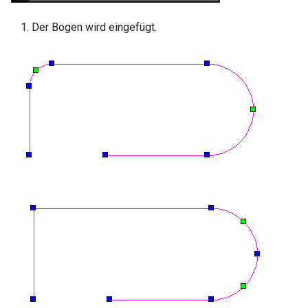
Der Bogen wird eingefügt.