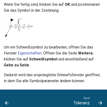
Hilfsfunktionen
Volumenkörper
Schnittpunkt von 2
Mittelpunkt
Wenn Sie fertig sind, klicken Sie auf
OK
und positionieren
umwandeln
Doppellinien erstellen
TurboCAD-Explorer-Palett
Sie das Symbol in der Zeichnung.
Sonderfunktionen und –
Constraint-Animation
operatoren
Element extrahieren
Doppellinienoptionen
Umgebungspalette
Zwangsmuster - Kopierte
Sonderfunktionen ohne
Element drehen
Polylinie verbinden
Objekte
Werkzeugpalette
Parameter
Element dehnen
Polylinie verketten
Ereignisanzeige
Um ein Schweißsymbol zu bearbeiten, öffnen Sie das
Benutzerdefinierte Funktio
Fenster
Eigenschaften
. Öffnen Sie die Seite
Weitere
,
3D-Mapping
In Kurve umwandeln
Bildmanager
Liste der für parametrische
klicken Sie auf
Schweißsymbol
und anschließend auf
Teile reservierten Wörter
Gehe zu Seite
.
In Bogenlinie umwandeln
Geomarkierungen
Dadurch wird das ursprüngliche Entwurfsfenster geöffnet,
PPM-Beispielsymbol
Dickes Profil
BIM-Palette
in dem Sie alle Symbolparameter ändern können.
Kurven uberblenden
Rückgängig-Manager
Next
Toleranz