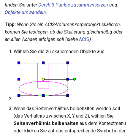
Umwandeln
Koplanare Flächen verbind
Draht wickeln
Andere Steuerungen
Einfach
drehen
TurboCAD
LightWorks portieren
Bildlaufleisten
Ansichtsfenstern
Freiformfläche
zusammengesetzte Profil
Montagelistenstile
Kreis
Versatz
Mittellinie
Haus
finden Sie unter
Durch 3 Punkte zusammensetzen
Luminanzpalette
Warnungen
RedSDK
Linienlänge
Gleiche Länge
Masseneigenschaften
Gewinde
Vorhangfassade
und
geometrischer Objekte
Objekteigenschaften
Eigenschaften übernehmen
Kante fasen
Design-Director – Grafik
Winkelhalbierende
Tangential zu Objekten
Endpunkte hervorheben
verwenden
Nach Update suchen
Letzten Befehl wiederholen
Kreiswerkzeuge im LTE-
Auswahl nach Ähnlichkeite
Objekte umwandeln
.
Volumengitter verbinden
3D-Funktionsobjekte
LightWorks-Luminanz –
LightWorks Plug-In für
LightWorks-Hilfe
Kontextmenü
Arbeitsbereich
Formatierungscodes für
Erhebung
Profilstile
Kurve
Maps
Schnitt und Aufriss
Kalkulatorpalette
Zwangsbedingungen
Dynamische Schnittebene
Linie kürzen, Linie verlänge
Gleicher Abstand
Kollisionsprüfung
3D-Gitter
Tipp:
Wenn Sie ein ACIS-Volumenkörperobjekt skalieren,
Funktionen für das Laden
Komplex
TurboCAD
TurboCAD-Explorer-
2D-Bearbeitungsmodus
Kante abrunden
Design-Director – Kategor
Best-Fit-Linie
Tangential zu 2 Objekten
Segmente bearbeiten
Bemaßungen
Auto-Update
Seiteneinrichtungs-Assistant
können Sie festlegen, ob die Skalierung gleichmäßig oder
externer Symbole als
Volumengitter verdichten
Palette
TurboLux
Erhebung
Textstile
Ellipse
Stilmanager
Koordinatenexportpalette
Natives Zeichnen
Geoposition
Mehrere Linien kürzen ode
Chiralität ändern
Spirale
an allen Achsen erfolgen soll (siehe
ACIS
).
Elemente
LightWorks-Luminanz -
CADsymbols
Flussdiagramm
Kante prägen
Bogenwerkzeuge im
Kreise, Ellipsen und
Bemaßungseigenschaften
Mehrsprachiges-
Schraffurmuster
verlängern
Leuchtstoffröhre Architec 
Dynamische LTE-Eingabe
LTE-Arbeitsbereich
Bögen bearbeiten
Installationsprogramm
erstellen
Profil entlang Pfad
Tabellenstile
Punkt
Architekturobjekte stutzen
Makroaufzeichnungspalett
Render-Manager
Renderszenenumgebung
Geometrie fixieren
3D-Polylinie
Wählen Sie die zu skalierenden Objekte aus.
Funktionen für Boolesche
verwenden
TurboCAD 2D/3D
Loch
Automatische
Bogenkomplement
3D-Operationen
Luminanzen laden und
Schulungsprogramm
Spline- und Bézierkurven
Beschreibungen
Protokollierung-von-
Zeichnungsvergleich
Grafik entlang Pfad
AEC-Bemaßungsstile
Pfeil
IFC und BIM
Makroeditor für
Visualisierungsumschaltun
Renderszenenluminanz
Automatische
3D-Splinekurve
speichern
bearbeiten
Diagnoseinformationen
Prägung
Parametrieteile
Detailabschnitt
Zwangsbedingung
Funktionen für das
TurboCAD Platinum
Fläche justieren
Standardbemaßungsstile
Sterndodekaeder
AEC-Raster
Hervorhebung der Auswahl
Linienstile
3D-Abrundung
Ändern von 3D-Objekten
Luminanzeigenschaften
Schulungsprogramm
Bemaßungen bearbeiten
Volumenkörper
Materialpalette
ein- und ausschalten
2D-Abrundung
Automatische Bemaßung
unterteilen
Multiführungslinienstile
Zahnradkontur
Hintergrundfarbe
3D-Gewinde
Einbetten von Funktionen
Videos
Auswahlmodus
Renderstilpalette
Visualize Engine
3D-Polylinie abrunden
Horizontal, Vertikal
Volumenkörper
Stile als Vorlagen speicher
Nut
Druckstile
Rohr
Wenn das Seitenverhältnis beibehalten werden soll
Funktionen zum Erstellen
umrahmen
Arbeitsebene durch 3D-
Stilmanagerpalette
TurboLux-Modul
2 Doppellinien zu T
Zwangsbedingungen für
(das Verhältnis zwischen X, Y und Z), wählen Sie
von Text
Objekt
zusammenführen
Bemaßungen
Objekte aus anderen
Visualize Szene
Seitenverhältnis beibehalten
aus dem Kontextmenü
Oberflächen und
Dateien einfügen
Symbolpalette
Auswahl
oder klicken Sie auf das entsprechende Symbol in der