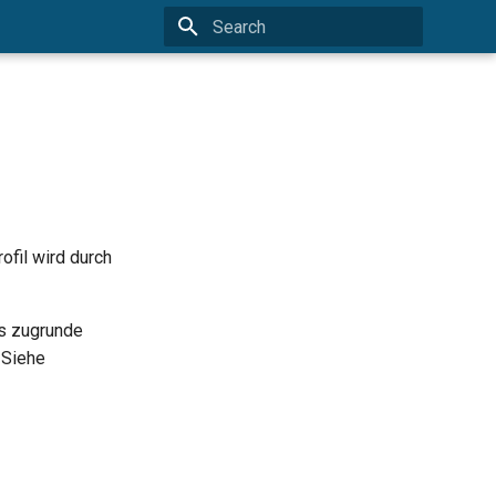
Type to start searching
ofil wird durch
es zugrunde
 Siehe