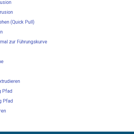
rusion
rusion
ehen (Quick Pull)
on
rmal zur Führungskurve
he
xtrudieren
g Pfad
ng Pfad
ren