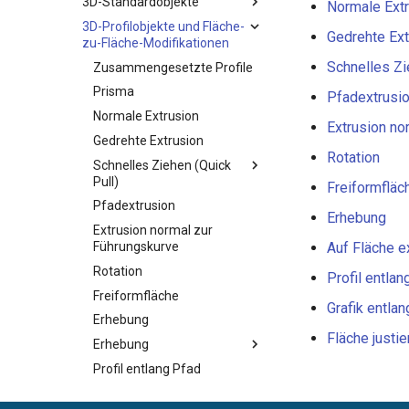
3D-Standardobjekte
Normale Ext
3D-Profilobjekte und Fläche-
Gedrehte Ext
zu-Fläche-Modifikationen
Schnelles Zi
Zusammengesetzte Profile
Prisma
Pfadextrusi
Normale Extrusion
Extrusion no
Gedrehte Extrusion
Rotation
Schnelles Ziehen (Quick
Pull)
Freiformfläc
Pfadextrusion
Erhebung
Extrusion normal zur
Führungskurve
Auf Fläche e
Rotation
Profil entlan
Freiformfläche
Grafik entla
Erhebung
Fläche justie
Erhebung
Profil entlang Pfad
Grafik entlang Pfad