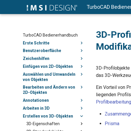
TurboCAD Bediene
3D-Profi
TurboCAD Bedienerhandbuch
Erste Schritte
Modifik
Benutzeroberfläche
Zeichenhilfen
Einfügen von 2D-Objekten
3D-Profilobjekte
Auswählen und Umwandeln
das 3D-Werkzeug, 
von Objekten
Ein Vorteil von P
Bearbeiten und Ändern von
2D-Objekten
liegenden Profil
Annotationen
Profilbearbeitun
Arbeiten in 3D
Zusammenges
Erstellen von 3D-Objekten
Prisma
3D-Eigenschaften