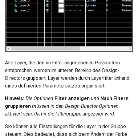
Hilfsfunktionen
Volumenkörper
Schnittpunkt von 2
Mittelpunkt
umwandeln
Magnetischen Punkt
Doppellinien erstellen
TurboCAD-Explorer-Palett
Sonderfunktionen und –
anzeigen
Constraint-Animation
operatoren
Element extrahieren
Doppellinienoptionen
Umgebungspalette
Erweiterter Orthomodus
Zwangsmuster - Kopierte
Sonderfunktionen ohne
Element drehen
Polylinie verbinden
Objekte
Werkzeugpalette
Parameter
Gedachter Schnittpunkt
Element dehnen
Polylinie verketten
Ereignisanzeige
Benutzerdefinierte Funktio
Fang am Mittelpunkt
Alle Layer, die den im Filter angegebenen Parametern
3D-Mapping
zwischen 2 Punkten
entsprechen, werden im unteren Bereich des Design-
In Kurve umwandeln
Bildmanager
Liste der für parametrische
Directors gruppiert. Layer werden durch Layerfilter anhand
Teile reservierten Wörter
In Bogenlinie umwandeln
eines definierten Parametersatzes organisiert.
Geomarkierungen
Hinweis:
Die Optionen
Filter anzeigen
und
Nach Filtern
PPM-Beispielsymbol
Dickes Profil
BIM-Palette
gruppieren
müssen in den Design-Director-Optionen
aktiviert sein, damit die Filtergruppe angezeigt wird.
Kurven uberblenden
Rückgängig-Manager
Sie können alle Einstellungen für die Layer in der Gruppe
steuern. Dies bedeutet, dass sich beim Ändern der Farbe