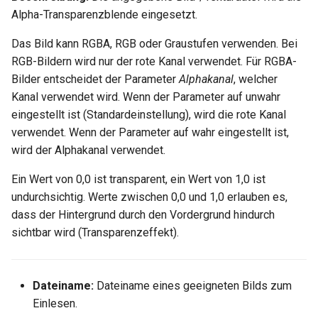
Hilfsfunktionen
Entpacken - TC-Oberfläche
Volumenkörper
Schnittpunkt von 2
Mittelpunkt
Glänzender Spiegel
Normale Map umhüllt
Alpha-Transparenzblende eingesetzt.
umwandeln
Doppellinien erstellen
Ziegel umhüllt
TurboCAD-Explorer-Palett
Sonderfunktionen und –
Constraint-Animation
Leuchterscheinung
Schachbrettmuster umhüllt
Das Bild kann RGBA, RGB oder Graustufen verwenden. Bei
operatoren
Element extrahieren
Doppellinienoptionen
Schachbrettmuster umhüllt
Umgebungspalette
RGB-Bildern wird nur der rote Kanal verwendet. Für RGBA-
Zwangsmuster - Kopierte
Metall
Diagonal umhüllt
Bilder entscheidet der Parameter
Alphakanal
, welcher
Sonderfunktionen ohne
Element drehen
Polylinie verbinden
Objekte
Diagonal umhüllt
Werkzeugpalette
Kanal verwendet wird. Wenn der Parameter auf unwahr
Parameter
Spiegel
Vertiefung umhüllt
eingestellt ist (Standardeinstellung), wird die rote Kanal
Element dehnen
Polylinie verketten
Raster umhüllt
Ereignisanzeige
verwendet. Wenn der Parameter auf wahr eingestellt ist,
Benutzerdefinierte Funktio
Mehrschichtfarbe
Raster umhüllt
wird der Alphakanal verwendet.
3D-Mapping
In Kurve umwandeln
Ziegelverband umhüllt
Bildmanager
Liste der für parametrische
Ein Wert von 0,0 ist transparent, ein Wert von 1,0 ist
Phong
Höhenabbildung umhüllt
Teile reservierten Wörter
undurchsichtig. Werte zwischen 0,0 und 1,0 erlauben es,
In Bogenlinie umwandeln
Ziegelformation umhüllt
Geomarkierungen
dass der Hintergrund durch den Vordergrund hindurch
Plastik
Rändelung umhüllt
PPM-Beispielsymbol
Dickes Profil
Texturziegel umhüllt
sichtbar wird (Transparenzeffekt).
BIM-Palette
Fehlerhafte
Leder umhüllt
Kurven uberblenden
Bild umhüllt
Radiositätsschritte
Rückgängig-Manager
Tupfer umhüllt
Dateiname:
Dateiname eines geeigneten Bilds zum
Farbspritzer umhüllt
Schattenfangelement
Einlesen.