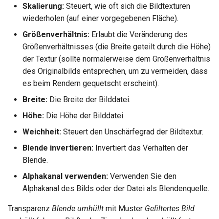
Dachschindel umhüllt
Skalierung:
Steuert, wie oft sich die Bildtexturen
Tupfer umhüllt
Transparenz
wiederholen (auf einer vorgegebenen Fläche).
Dachziegel umhüllt
Größenverhältnis:
Erlaubt die Veränderung des
Zufallsbild umhüllt
Transparentes Plastik
Größenverhältnisses (die Breite geteilt durch die Höhe)
Rauheit umhüllt
der Textur (sollte normalerweise dem Größenverhältnis
Dachziegel umhüllt
Anisotrop umhüllt
des Originalbilds entsprechen, um zu vermeiden, dass
S-Streifen umhüllt
es beim Rendern gequetscht erscheint).
S-Streifen umhüllt
Kreisförmig Anisotrop umhüllt
T-Streifen umhüllt
Breite:
Die Breite der Bilddatei.
T-Streifen umhüllt
Spiegelzuordnung umhüllt
Höhe:
Die Höhe der Bilddatei.
Texturziegel umhüllt
Weichheit:
Steuert den Unschärfegrad der Bildtextur.
Gefiltertes Bild umhüllt
Spiegelungszuordnung
umhüllt
Profilplatte umhüllt
Blende invertieren:
Invertiert das Verhalten der
Birke
Blende.
Webmuster anisotrop umhüllt
Birke
Alphakanal verwenden:
Verwenden Sie den
Kirschbaum
Alphakanal des Bilds oder der Datei als Blendenquelle.
Kirschbaum
Ahorn
Transparenz
Blende umhüllt
mit Muster
Gefiltertes Bild
Ahorn