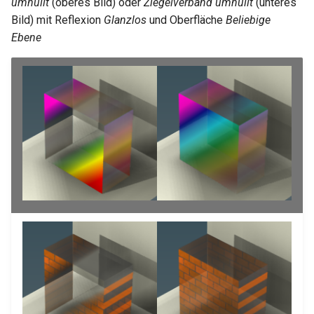
umhüllt
(oberes Bild) oder
Ziegelverband umhüllt
(unteres
Eiche
Bild) mit Reflexion
Glanzlos
und Oberfläche
Beliebige
Eiche
Ebene
Pinie
Pinie
Holz
Holz
Birkenholzfußboden umhüllt
Birkenholzfußboden umhüllt
Kirschholzfußboden umhüllt
Kirschholzfußboden umhüllt
Ahornfußboden umhüllt
Ahornfußboden umhüllt
Eichenholzfußboden umhüllt
Eichenholzfußboden umhüllt
Pinienholzfußboden umhüllt
Pinienholzfußboden umhüllt
Holzfußboden umhüllt
Holzfußboden umhüllt