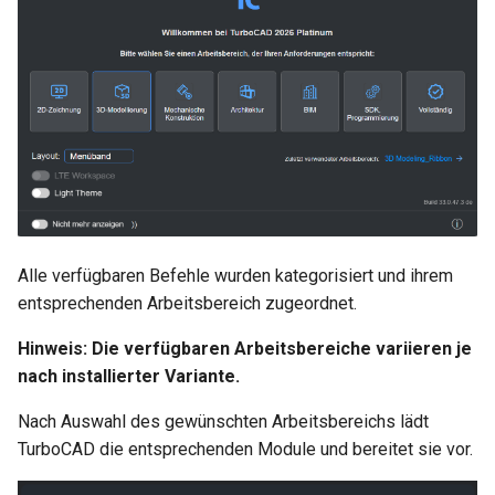
Hilfsfunktionen
Volumenkörper
Schnittpunkt von 2
Mittelpunkt
umwandeln
Doppellinien erstellen
TurboCAD-Explorer-Palett
Sonderfunktionen und –
Constraint-Animation
operatoren
Element extrahieren
Doppellinienoptionen
Umgebungspalette
Zwangsmuster - Kopierte
Sonderfunktionen ohne
Element drehen
Polylinie verbinden
Objekte
Werkzeugpalette
Parameter
Element dehnen
Polylinie verketten
Ereignisanzeige
Benutzerdefinierte Funktio
3D-Mapping
In Kurve umwandeln
Bildmanager
Liste der für parametrische
Alle verfügbaren Befehle wurden kategorisiert und ihrem
Teile reservierten Wörter
entsprechenden Arbeitsbereich zugeordnet.
In Bogenlinie umwandeln
Geomarkierungen
Hinweis: Die verfügbaren Arbeitsbereiche variieren je
PPM-Beispielsymbol
Dickes Profil
BIM-Palette
nach installierter Variante.
Kurven uberblenden
Rückgängig-Manager
Nach Auswahl des gewünschten Arbeitsbereichs lädt
TurboCAD die entsprechenden Module und bereitet sie vor.