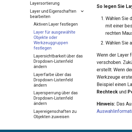
Layersortierung
So legen Sie La
Layer und Eigenschaften
bearbeiten
Wählen Sie d
Aktiven Layer festlegen
mit einer be
Layer für ausgewählte
rechten Mau
Objekte oder
Wählen Sie a
Werkzeuggruppen
festlegen
Wenn der Layer f
Layersichtbarkeit über das
Dropdown-Listenfeld
verschoben. Zukü
ändern
erstellt. Wenn de
Layerfarbe über das
Werkzeuge erstel
Dropdown-Listenfeld
Beispiel einen L
ändern
Rechteck
und
P
Layersperrung über das
Dropdown-Listenfeld
Hinweis:
Das Aus
ändern
Auswahlinformat
Layereigenschaften zu
Objekten zuweisen
Hilfsliniengeometrie