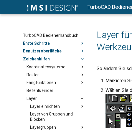
TurboCAD Bediene
Layer fü
TurboCAD Bedienerhandbuch
Erste Schritte
Werkzeu
Benutzeroberfläche
Zeichenhilfen
Koordinatensysteme
So ändern Sie sc
Raster
Markieren Si
Fangfunktionen
Wählen Sie 
Befehls Finder
Layer
Layer einrichten
Layer von Gruppen und
Blöcken
Layergruppen