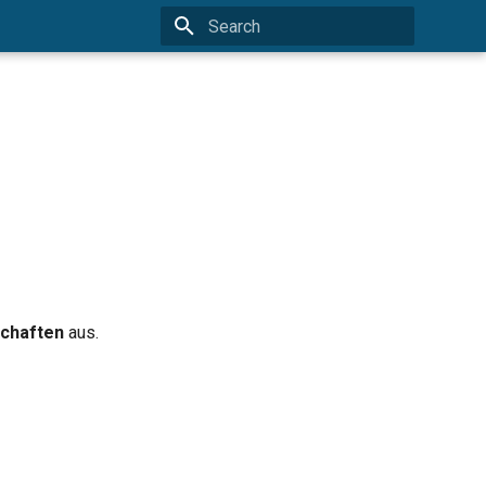
Type to start searching
chaften
aus.