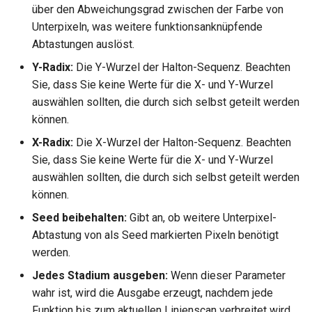
Dachschindel umhüllt
über den Abweichungsgrad zwischen der Farbe von
Tupfer umhüllt
Transparenz
Unterpixeln, was weitere funktionsanknüpfende
Dachziegel umhüllt
Abtastungen auslöst.
Zufallsbild umhüllt
Transparentes Plastik
Y-Radix:
Die Y-Wurzel der Halton-Sequenz. Beachten
Rauheit umhüllt
Sie, dass Sie keine Werte für die X- und Y-Wurzel
Dachziegel umhüllt
Anisotrop umhüllt
auswählen sollten, die durch sich selbst geteilt werden
S-Streifen umhüllt
können.
S-Streifen umhüllt
Kreisförmig Anisotrop umhü
T-Streifen umhüllt
X-Radix:
Die X-Wurzel der Halton-Sequenz. Beachten
T-Streifen umhüllt
Spiegelzuordnung umhüllt
Sie, dass Sie keine Werte für die X- und Y-Wurzel
Texturziegel umhüllt
auswählen sollten, die durch sich selbst geteilt werden
Gefiltertes Bild umhüllt
Spiegelungszuordnung
können.
umhüllt
Profilplatte umhüllt
Seed beibehalten:
Gibt an, ob weitere Unterpixel-
Birke
Abtastung von als Seed markierten Pixeln benötigt
Webmuster anisotrop umhül
Birke
werden.
Kirschbaum
Kirschbaum
Jedes Stadium ausgeben:
Wenn dieser Parameter
Ahorn
wahr ist, wird die Ausgabe erzeugt, nachdem jede
Ahorn
Funktion bis zum aktuellen Linienscan verbreitet wird.