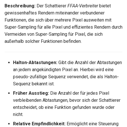
Hilfsfunktionen
Entpacken - TC-Oberfläche
Volumenkörper
Schnittpunkt von 2
Mittelpunkt
Glänzender Spiegel
Normale Map umhüllt
Einfach schattiert
Beschreibung:
Der Schattierer
FFAA-Verbreiter
bietet
umwandeln
Doppellinien erstellen
TurboCAD-Explorer-Palett
Ziegel umhüllt
gewissenhaftes Rendern miteinander verbundener
Sonderfunktionen und –
Constraint-Animation
Leuchterscheinung
Schachbrettmuster umhüllt
Weicher Bleistift
Funktionen, die sich über mehrere Pixel ausweiten mit
operatoren
Element extrahieren
Doppellinienoptionen
Umgebungspalette
Schachbrettmuster umhüllt
Super-Sampling für alle Pixel und effizientes Rendern durch
Zwangsmuster - Kopierte
Metall
Diagonal umhüllt
Tüpfeln
Vermeiden von Super-Sampling für Pixel, die sich
Sonderfunktionen ohne
Element drehen
Polylinie verbinden
Objekte
Werkzeugpalette
Diagonal umhüllt
außerhalb solcher Funktionen befinden.
Parameter
Spiegel
Vertiefung umhüllt
Element dehnen
Polylinie verketten
Ereignisanzeige
Raster umhüllt
Benutzerdefinierte Funktio
Mehrschichtfarbe
Raster umhüllt
Halton-Abtastungen:
Gibt die Anzahl der Abtastungen
3D-Mapping
In Kurve umwandeln
Bildmanager
Ziegelverband umhüllt
an jedem angekündigten Pixel an. Hierbei wird eine
Liste der für parametrische
Phong
Höhenabbildung umhüllt
pseudo-zufällige Sequenz verwendet, die als Halton-
Teile reservierten Wörter
In Bogenlinie umwandeln
Geomarkierungen
Ziegelformation umhüllt
Sequenz bekannt ist.
Plastik
Rändelung umhüllt
PPM-Beispielsymbol
Dickes Profil
BIM-Palette
Texturziegel umhüllt
Früher Ausstieg:
Die Anzahl der für jedes Pixel
Fehlerhafte
Leder umhüllt
verbleibenden Abtastungen, bevor sich der Schattierer
Kurven uberblenden
Rückgängig-Manager
Bild umhüllt
Radiositätsschritte
entscheidet, ob eine Funktion gefunden wurde oder
Tupfer umhüllt
nicht.
Farbspritzer umhüllt
Schattenfangelement
Relative Empfindlichkeit:
Ermöglicht eine Steuerung