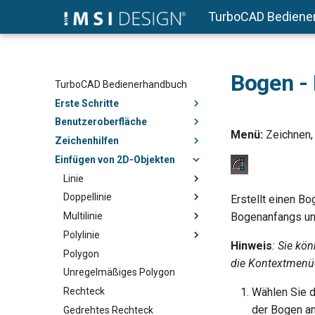
TurboCAD Bediene
Bogen - 
TurboCAD Bedienerhandbuch
Erste Schritte
Benutzeroberfläche
Menü:
Zeichnen,
Zeichenhilfen
Einfügen von 2D-Objekten
Linie
Doppellinie
Erstellt einen B
Multilinie
Bogenanfangs un
Polylinie
Hinweis
: Sie kö
Polygon
die Kontextmenü
Unregelmäßiges Polygon
Rechteck
Wählen Sie 
der Bogen an
Gedrehtes Rechteck