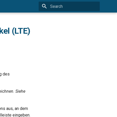
Type to start searching
el (LTE)
ng des
ichnen. Siehe
ens aus, an dem
lleiste eingeben.