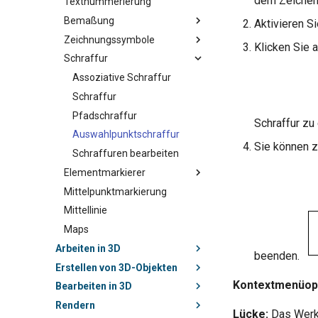
dem Zeichen
Textnummerierung
Bemaßung
Aktivieren 
Zeichnungssymbole
Klicken Sie 
Schraffur
Assoziative Schraffur
Schraffur
Pfadschraffur
Schraffur zu 
Auswahlpunktschraffur
Sie können z
Schraffuren bearbeiten
Elementmarkierer
Mittelpunktmarkierung
Mittellinie
Maps
Arbeiten in 3D
beenden.
Erstellen von 3D-Objekten
Kontextmenüopt
Bearbeiten in 3D
Rendern
Lücke:
Das Werkz