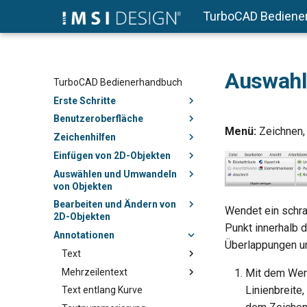
TurboCAD Bediene
Auswahl
TurboCAD Bedienerhandbuch
Erste Schritte
Benutzeroberfläche
Menü:
Zeichnen, 
Zeichenhilfen
Einfügen von 2D-Objekten
Auswählen und Umwandeln
von Objekten
Bearbeiten und Ändern von
Wendet ein schra
2D-Objekten
Punkt innerhalb
Annotationen
Überlappungen un
Text
Mehrzeilentext
Mit dem We
Linienbreite
Text entlang Kurve