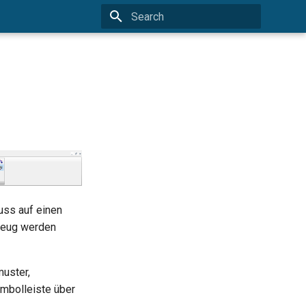
Type to start searching
uss auf einen
zeug werden
muster,
ymbolleiste über