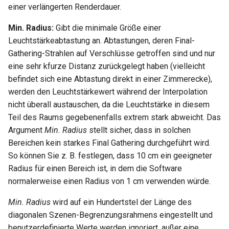
Dachschindel umhüllt
einer verlängerten Renderdauer.
Tupfer umhüllt
Transparenz
Dachziegel umhüllt
Min. Radius:
Gibt die minimale Größe einer
Zufallsbild umhüllt
Transparentes Plastik
Leuchtstärkeabtastung an. Abtastungen, deren Final-
Rauheit umhüllt
Gathering-Strahlen auf Verschlüsse getroffen sind und nur
Dachziegel umhüllt
Anisotrop umhüllt
eine sehr kfurze Distanz zurückgelegt haben (vielleicht
S-Streifen umhüllt
befindet sich eine Abtastung direkt in einer Zimmerecke),
S-Streifen umhüllt
Kreisförmig Anisotrop umhü
werden den Leuchtstärkewert während der Interpolation
T-Streifen umhüllt
nicht überall austauschen, da die Leuchtstärke in diesem
T-Streifen umhüllt
Spiegelzuordnung umhüllt
Teil des Raums gegebenenfalls extrem stark abweicht. Das
Texturziegel umhüllt
Argument
Min. Radius
stellt sicher, dass in solchen
Gefiltertes Bild umhüllt
Spiegelungszuordnung
Bereichen kein starkes Final Gathering durchgeführt wird.
umhüllt
Profilplatte umhüllt
So können Sie z. B. festlegen, dass 10 cm ein geeigneter
Birke
Radius für einen Bereich ist, in dem die Software
Webmuster anisotrop umhül
Birke
normalerweise einen Radius von 1 cm verwenden würde.
Kirschbaum
Kirschbaum
Min. Radius
wird auf ein Hundertstel der Länge des
Ahorn
diagonalen Szenen-Begrenzungsrahmens eingestellt und
Ahorn
benutzerdefinierte Werte werden ignoriert, außer eine