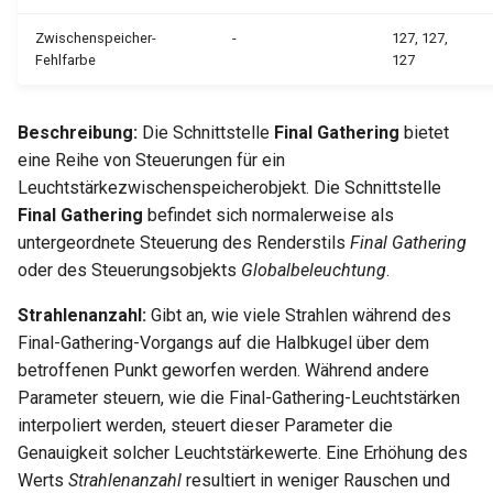
Hilfsfunktionen
Entpacken - TC-Oberfläche
Volumenkörper
Schnittpunkt von 2
Mittelpunkt
Glänzender Spiegel
Normale Map umhüllt
Einfach schattiert
umwandeln
Doppellinien erstellen
TurboCAD-Explorer-Palett
Ziegel umhüllt
Zwischenspeicher-
-
127, 127,
Sonderfunktionen und –
Fehlfarbe
127
Constraint-Animation
Leuchterscheinung
Schachbrettmuster umhüllt
Weicher Bleistift
operatoren
Element extrahieren
Doppellinienoptionen
Umgebungspalette
Schachbrettmuster umhüllt
Zwangsmuster - Kopierte
Metall
Diagonal umhüllt
Tüpfeln
Beschreibung:
Die Schnittstelle
Final Gathering
bietet
Sonderfunktionen ohne
Element drehen
Polylinie verbinden
Objekte
Werkzeugpalette
Diagonal umhüllt
eine Reihe von Steuerungen für ein
Parameter
Spiegel
Vertiefung umhüllt
Leuchtstärkezwischenspeicherobjekt. Die Schnittstelle
Element dehnen
Polylinie verketten
Ereignisanzeige
Raster umhüllt
Final Gathering
befindet sich normalerweise als
Benutzerdefinierte Funktio
Mehrschichtfarbe
Raster umhüllt
untergeordnete Steuerung des Renderstils
Final Gathering
3D-Mapping
In Kurve umwandeln
Bildmanager
Ziegelverband umhüllt
oder des Steuerungsobjekts
Globalbeleuchtung
.
Liste der für parametrische
Phong
Höhenabbildung umhüllt
Teile reservierten Wörter
In Bogenlinie umwandeln
Geomarkierungen
Ziegelformation umhüllt
Strahlenanzahl:
Gibt an, wie viele Strahlen während des
Plastik
Rändelung umhüllt
Final-Gathering-Vorgangs auf die Halbkugel über dem
PPM-Beispielsymbol
Dickes Profil
BIM-Palette
Texturziegel umhüllt
betroffenen Punkt geworfen werden. Während andere
Fehlerhafte
Leder umhüllt
Parameter steuern, wie die Final-Gathering-Leuchtstärken
Kurven uberblenden
Rückgängig-Manager
Bild umhüllt
Radiositätsschritte
interpoliert werden, steuert dieser Parameter die
Tupfer umhüllt
Genauigkeit solcher Leuchtstärkewerte. Eine Erhöhung des
Farbspritzer umhüllt
Schattenfangelement
Werts
Strahlenanzahl
resultiert in weniger Rauschen und