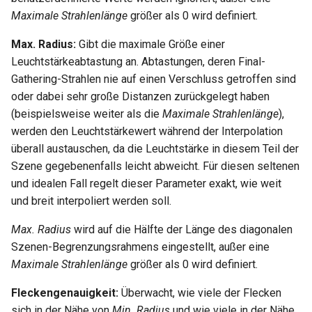
Eiche
Maximale Strahlenlänge
größer als 0 wird definiert.
Eiche
Max. Radius:
Gibt die maximale Größe einer
Pinie
Leuchtstärkeabtastung an. Abtastungen, deren Final-
Pinie
Gathering-Strahlen nie auf einen Verschluss getroffen sind
Holz
oder dabei sehr große Distanzen zurückgelegt haben
Holz
(beispielsweise weiter als die
Maximale Strahlenlänge
),
Birkenholzfußboden umhüll
werden den Leuchtstärkewert während der Interpolation
Birkenholzfußboden umhüll
überall austauschen, da die Leuchtstärke in diesem Teil der
Kirschholzfußboden umhüll
Szene gegebenenfalls leicht abweicht. Für diesen seltenen
Kirschholzfußboden umhüll
und idealen Fall regelt dieser Parameter exakt, wie weit
Ahornfußboden umhüllt
und breit interpoliert werden soll.
Ahornfußboden umhüllt
Eichenholzfußboden umhüll
Max. Radius
wird auf die Hälfte der Länge des diagonalen
Eichenholzfußboden umhüll
Szenen-Begrenzungsrahmens eingestellt, außer eine
Pinienholzfußboden umhüll
Maximale Strahlenlänge
größer als 0 wird definiert.
Pinienholzfußboden umhüll
Holzfußboden umhüllt
Fleckengenauigkeit:
Überwacht, wie viele der Flecken
Holzfußboden umhüllt
sich in der Nähe von
Min. Radius
und wie viele in der Nähe