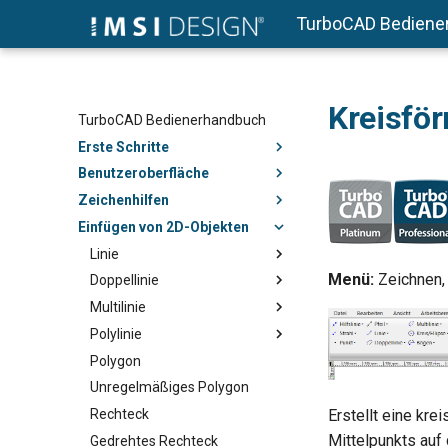
TurboCAD Bediene
Kreisfö
TurboCAD Bedienerhandbuch
Erste Schritte
Benutzeroberfläche
Zeichenhilfen
Einfügen von 2D-Objekten
Linie
Menü:
Zeichnen, 
Doppellinie
Multilinie
Polylinie
Polygon
Unregelmäßiges Polygon
Rechteck
Erstellt eine kr
Mittelpunkts auf
Gedrehtes Rechteck