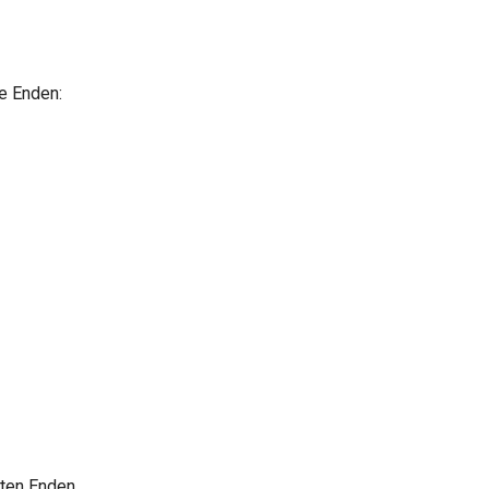
e Enden:
eten Enden