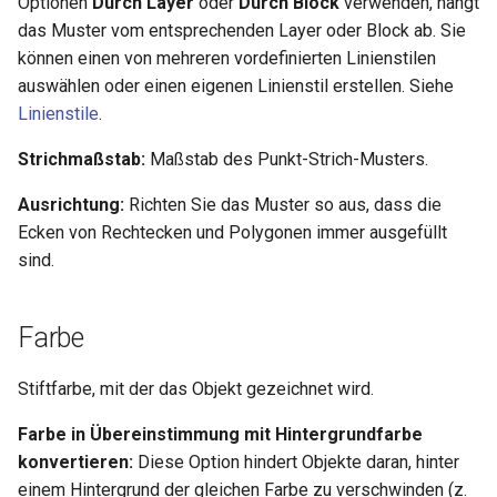
Hilfsfunktionen
Optionen
Durch Layer
oder
Durch Block
verwenden, hängt
Volumenkörper
Schnittpunkt von 2
Mittelpunkt
das Muster vom entsprechenden Layer oder Block ab. Sie
umwandeln
Doppellinien erstellen
TurboCAD-Explorer-Palette
Sonderfunktionen und –
können einen von mehreren vordefinierten Linienstilen
Constraint-Animation
operatoren
auswählen oder einen eigenen Linienstil erstellen. Siehe
Element extrahieren
Doppellinienoptionen
Umgebungspalette
Linienstile
.
Zwangsmuster - Kopierte
Sonderfunktionen ohne
Element drehen
Polylinie verbinden
Objekte
Werkzeugpalette
Strichmaßstab:
Maßstab des Punkt-Strich-Musters.
Parameter
Element dehnen
Polylinie verketten
Ereignisanzeige
Ausrichtung:
Richten Sie das Muster so aus, dass die
Benutzerdefinierte Funktio
Ecken von Rechtecken und Polygonen immer ausgefüllt
3D-Mapping
In Kurve umwandeln
Bildmanager
sind.
Liste der für parametrische
Teile reservierten Wörter
In Bogenlinie umwandeln
Geomarkierungen
Farbe
PPM-Beispielsymbol
Dickes Profil
BIM-Palette
Stiftfarbe, mit der das Objekt gezeichnet wird.
Kurven uberblenden
Rückgängig-Manager
Farbe in Übereinstimmung mit Hintergrundfarbe
konvertieren:
Diese Option hindert Objekte daran, hinter
einem Hintergrund der gleichen Farbe zu verschwinden (z.