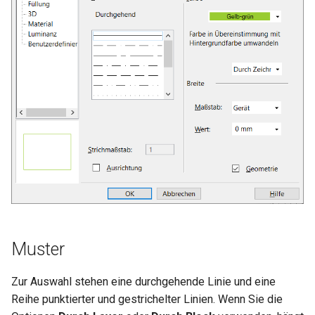
Objekte im
Umwandeln
Koplanare Flächen verbind
Draht wickeln
Andere Steuerungen
Einfach
drehen
TurboCAD
Bildlaufleisten
LightWorks portieren
Ansichtsfenstern
Freiformfläche
zusammengesetzte Profil
Montagelistenstile
Luminanzpalette
Warnungen
RedSDK
Kreis
Mittellinie
Haus
Versatz
Linienlänge
Gleiche Länge
Masseneigenschaften
Gewinde
Vorhangfassade
Auswahlbearbeitungsmod
geometrischer Objekte
Eigenschaften übernehmen
Kante fasen
Design-Director – Grafik
Winkelhalbierende
Tangential zu Objekten
Endpunkte hervorheben
verwenden
Nach Update suchen
Letzten Befehl wiederholen
Kreiswerkzeuge im LTE-
skalieren
Volumengitter verbinden
3D-Funktionsobjekte
LightWorks-Luminanz –
LightWorks Plug-In für
Kontextmenü
LightWorks-Hilfe
Arbeitsbereich
Formatierungscodes für
Erhebung
Profilstile
Kalkulatorpalette
Zwangsbedingungen
Dynamische Schnittebene
Kurve
Maps
Schnitt und Aufriss
Linie kürzen, Linie verlänge
Gleicher Abstand
Kollisionsprüfung
3D-Gitter
Funktionen für das Laden
Komplex
TurboCAD
2D-Bearbeitungsmodus
Kante abrunden
Design-Director – Kategor
Best-Fit-Linie
Tangential zu 2 Objekten
Segmente bearbeiten
Bemaßungen
Auto-Update
Seiteneinrichtungs-Assistant
Objekte im
externer Symbole als
Volumengitter verdichten
TurboLux
Erhebung
Textstile
Koordinatenexportpalette
Natives Zeichnen
Geoposition
Ellipse
Stilmanager
Mehrere Linien kürzen ode
Chiralität ändern
Spirale
Auswahlbearbeitungsmod
Elemente
LightWorks-Luminanz -
CADsymbols
Flussdiagramm
Kante prägen
Bogenwerkzeuge im
Kreise, Ellipsen und
Bemaßungseigenschaften
Mehrsprachiges-
Schraffurmuster
verlängern
kopieren
Leuchtstoffröhre Architec 
LTE-Arbeitsbereich
Bögen bearbeiten
Installationsprogramm
erstellen
Profil entlang Pfad
Tabellenstile
Makroaufzeichnungspalette
Render-Manager
Renderszenenumgebung
Punkt
Architekturobjekte stutzen
Geometrie fixieren
3D-Polylinie
Funktionen für Boolesche
TurboCAD 2D/3D
Loch
Automatische
Bogenkomplement
3D-Operationen
Luminanzen laden und
Schulungsprogramm
Spline- und Bézierkurven
Beschreibungen
Protokollierung-von-
Zeichnungsvergleich
Grafik entlang Pfad
AEC-Bemaßungsstile
Makroeditor für
Visualisierungsumschaltung
Renderszenenluminanz
Pfeil
IFC und BIM
Automatische
3D-Splinekurve
speichern
bearbeiten
Diagnoseinformationen
Prägung
Parametrieteile
Detailabschnitt
Zwangsbedingung
Funktionen für das
TurboCAD Platinum
Fläche justieren
Standardbemaßungsstile
Hervorhebung der Auswahl
Linienstile
Sterndodekaeder
AEC-Raster
3D-Abrundung
Ändern von 3D-Objekten
Luminanzeigenschaften
Schulungsprogramm
Bemaßungen bearbeiten
Volumenkörper
Materialpalette
ein- und ausschalten
2D-Abrundung
Automatische Bemaßung
unterteilen
Multiführungslinienstile
Hintergrundfarbe
Zahnradkontur
3D-Gewinde
Einbetten von Funktionen
Videos
Auswahlmodus
Renderstilpalette
Visualize Engine
3D-Polylinie abrunden
Horizontal, Vertikal
Muster
Volumenkörper
Stile als Vorlagen speicher
Druckstile
Nut
Rohr
Funktionen zum Erstellen
umrahmen
Arbeitsebene durch 3D-
Stilmanagerpalette
TurboLux-Modul
2 Doppellinien zu T
Zwangsbedingungen für
Zur Auswahl stehen eine durchgehende Linie und eine
von Text
Objekt
zusammenführen
Bemaßungen
Visualize Szene
Objekte aus anderen
Reihe punktierter und gestrichelter Linien. Wenn Sie die
Oberflächen und
Symbolpalette
Auswahl
Dateien einfügen