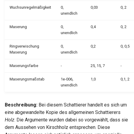
Hilfsfunktionen
Entpacken - TC-Oberfläche
Volumenkörper
Schnittpunkt von 2
Mittelpunkt
Glänzender Spiegel
Normale Map umhüllt
Wuchsunregelmäßigkeit
0,
0,03
0, 2
umwandeln
Doppellinien erstellen
TurboCAD-Explorer-Palett
unendlich
Sonderfunktionen und –
Constraint-Animation
Leuchterscheinung
Schachbrettmuster umhüllt
operatoren
Element extrahieren
Doppellinienoptionen
Umgebungspalette
Maserung
0,
0,4
0, 2
Zwangsmuster - Kopierte
Metall
Diagonal umhüllt
unendlich
Sonderfunktionen ohne
Element drehen
Polylinie verbinden
Objekte
Werkzeugpalette
Parameter
Spiegel
Vertiefung umhüllt
Ringverwischung
0,
0,2
0, 0,5
Maserung
unendlich
Element dehnen
Polylinie verketten
Ereignisanzeige
Benutzerdefinierte Funktio
Mehrschichtfarbe
Raster umhüllt
Maserungsfarbe
-
25, 15, 7
-
3D-Mapping
In Kurve umwandeln
Bildmanager
Liste der für parametrische
Phong
Höhenabbildung umhüllt
Maserungsmaßstab
1e-006,
1,0
0,1, 2
Teile reservierten Wörter
In Bogenlinie umwandeln
Geomarkierungen
unendlich
Plastik
Rändelung umhüllt
PPM-Beispielsymbol
Dickes Profil
BIM-Palette
Beschreibung:
Bei diesem Schattierer handelt es sich um
Fehlerhafte
Leder umhüllt
eine abgewandelte Kopie des allgemeinen Schattierers
Kurven uberblenden
Radiositätsschritte
Rückgängig-Manager
Holz
. Die Argumente wurden dabei so vorgewählt, dass sie
Tupfer umhüllt
Schattenfangelement
dem Aussehen von Kirschholz entsprechen. Diese