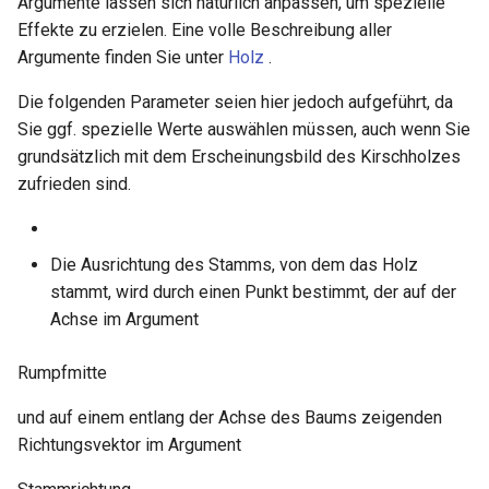
Dachschindel umhüllt
Argumente lassen sich natürlich anpassen, um spezielle
Transparenz
Effekte zu erzielen. Eine volle Beschreibung aller
Dachziegel umhüllt
Argumente finden Sie unter
Holz
.
Transparentes Plastik
Die folgenden Parameter seien hier jedoch aufgeführt, da
Rauheit umhüllt
Sie ggf. spezielle Werte auswählen müssen, auch wenn Sie
Anisotrop umhüllt
grundsätzlich mit dem Erscheinungsbild des Kirschholzes
S-Streifen umhüllt
zufrieden sind.
Kreisförmig Anisotrop umhüllt
T-Streifen umhüllt
Spiegelzuordnung umhüllt
Die Ausrichtung des Stamms, von dem das Holz
Texturziegel umhüllt
stammt, wird durch einen Punkt bestimmt, der auf der
Spiegelungszuordnung
Achse im Argument
umhüllt
Profilplatte umhüllt
Rumpfmitte
Webmuster anisotrop umhüllt
Birke
und auf einem entlang der Achse des Baums zeigenden
Kirschbaum
Richtungsvektor im Argument
Ahorn