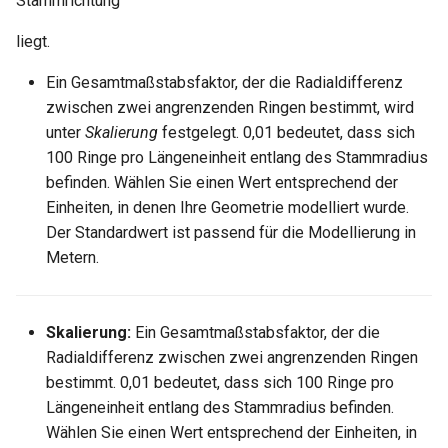
Stammrichtung
liegt.
Eiche
Ein Gesamtmaßstabsfaktor, der die Radialdifferenz
Pinie
zwischen zwei angrenzenden Ringen bestimmt, wird
unter
Skalierung
festgelegt. 0,01 bedeutet, dass sich
Holz
100 Ringe pro Längeneinheit entlang des Stammradius
befinden. Wählen Sie einen Wert entsprechend der
Birkenholzfußboden umhüllt
Einheiten, in denen Ihre Geometrie modelliert wurde.
Der Standardwert ist passend für die Modellierung in
Kirschholzfußboden umhüllt
Metern.
Ahornfußboden umhüllt
Skalierung:
Ein Gesamtmaßstabsfaktor, der die
Eichenholzfußboden umhüllt
Radialdifferenz zwischen zwei angrenzenden Ringen
bestimmt. 0,01 bedeutet, dass sich 100 Ringe pro
Pinienholzfußboden umhüllt
Längeneinheit entlang des Stammradius befinden.
Wählen Sie einen Wert entsprechend der Einheiten, in
Holzfußboden umhüllt