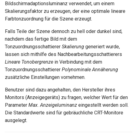
Hilfsfunktionen
Entpacken - TC-Oberfläche
Volumenkörper
Schnittpunkt von 2
Mittelpunkt
Glänzender Spiegel
Normale Map umhüllt
Bildschirmadaptionsluminanz verwendet, um einem
umwandeln
Doppellinien erstellen
TurboCAD-Explorer-Palett
Ziegel umhüllt
Skalierungsfaktor zu erzeugen, der eine optimale lineare
Sonderfunktionen und –
Constraint-Animation
Leuchterscheinung
Schachbrettmuster umhüllt
Farbtonzuordnung für die Szene erzeugt.
operatoren
Element extrahieren
Doppellinienoptionen
Umgebungspalette
Schachbrettmuster umhüllt
Falls Teile der Szene dennoch zu hell oder dunkel sind,
Zwangsmuster - Kopierte
Metall
Diagonal umhüllt
Sonderfunktionen ohne
nachdem das fertige Bild mit dem
Element drehen
Polylinie verbinden
Objekte
Werkzeugpalette
Diagonal umhüllt
Parameter
Tonzuordnungsschattierer
Skalierung
generiert wurde,
Spiegel
Vertiefung umhüllt
Element dehnen
lassen sich mithilfe des Nachbearbeitungsschattierers
Polylinie verketten
Ereignisanzeige
Raster umhüllt
Benutzerdefinierte Funktio
Lineare Tonobergrenze
in Verbindung mit dem
Mehrschichtfarbe
Raster umhüllt
3D-Mapping
Tonzuordnungsschattierer
Polynominale Annäherung
In Kurve umwandeln
Bildmanager
Ziegelverband umhüllt
Liste der für parametrische
zusätzliche Einstellungen vornehmen.
Phong
Höhenabbildung umhüllt
Teile reservierten Wörter
In Bogenlinie umwandeln
Geomarkierungen
Ziegelformation umhüllt
Benutzer sind dazu angehalten, den Hersteller ihres
Plastik
Rändelung umhüllt
Monitors (Anzeigegeräts) zu fragen, welcher Wert für den
PPM-Beispielsymbol
Dickes Profil
BIM-Palette
Texturziegel umhüllt
Parameter
Max. Anzeigeluminanz
eingestellt werden soll.
Fehlerhafte
Leder umhüllt
Die Standardwerte sind für gebräuchliche CRT-Monitore
Kurven uberblenden
Rückgängig-Manager
Bild umhüllt
Radiositätsschritte
ausgelegt.
Tupfer umhüllt
Farbspritzer umhüllt
Schattenfangelement