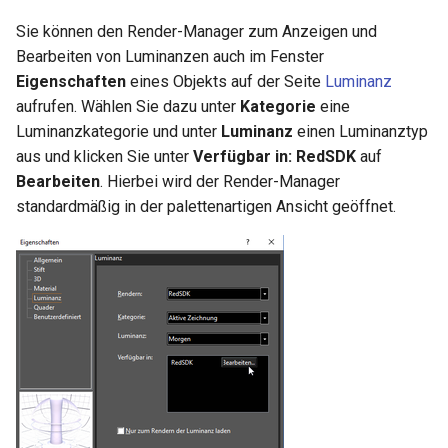
Hilfsfunktionen
Entpacken - TC-Oberfläche
Volumenkörper
Schnittpunkt von 2
Mittelpunkt
umwandeln
Sie können den Render-Manager zum Anzeigen und
Doppellinien erstellen
TurboCAD-Explorer-Palett
Sonderfunktionen und –
Bearbeiten von Luminanzen auch im Fenster
Constraint-Animation
operatoren
Element extrahieren
Eigenschaften
eines Objekts auf der Seite
Doppellinienoptionen
Luminanz
Umgebungspalette
aufrufen. Wählen Sie dazu unter
Kategorie
Zwangsmuster - Kopierte
eine
Sonderfunktionen ohne
Element drehen
Polylinie verbinden
Objekte
Luminanzkategorie und unter
Luminanz
Werkzeugpalette
einen Luminanztyp
Parameter
aus und klicken Sie unter
Verfügbar in:
RedSDK
auf
Element dehnen
Polylinie verketten
Ereignisanzeige
Bearbeiten
. Hierbei wird der Render-Manager
Benutzerdefinierte Funktio
standardmäßig in der palettenartigen Ansicht geöffnet.
3D-Mapping
In Kurve umwandeln
Bildmanager
Liste der für parametrische
Teile reservierten Wörter
In Bogenlinie umwandeln
Geomarkierungen
PPM-Beispielsymbol
Dickes Profil
BIM-Palette
Kurven uberblenden
Rückgängig-Manager