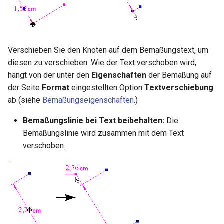
Hilfsfunktionen
Volumenkörper
Schnittpunkt von 2
Mittelpunkt
umwandeln
Doppellinien erstellen
TurboCAD-Explorer-Palett
Sonderfunktionen und –
Constraint-Animation
operatoren
Element extrahieren
Doppellinienoptionen
Umgebungspalette
Verschieben Sie den Knoten auf dem Bemaßungstext, um
Zwangsmuster - Kopierte
Sonderfunktionen ohne
diesen zu verschieben. Wie der Text verschoben wird,
Element drehen
Polylinie verbinden
Objekte
Werkzeugpalette
Parameter
hängt von der unter den
Eigenschaften
der Bemaßung auf
der Seite
Format
eingestellten Option
Textverschiebung
Element dehnen
Polylinie verketten
Ereignisanzeige
Benutzerdefinierte Funktio
ab (siehe
Bemaßungseigenschaften
.)
3D-Mapping
In Kurve umwandeln
Bildmanager
Bemaßungslinie bei Text beibehalten:
Die
Liste der für parametrische
Bemaßungslinie wird zusammen mit dem Text
Teile reservierten Wörter
In Bogenlinie umwandeln
Geomarkierungen
verschoben.
PPM-Beispielsymbol
Dickes Profil
BIM-Palette
Kurven uberblenden
Rückgängig-Manager