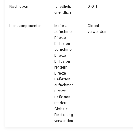
Dachschindel umhüllt
Nach oben
-unedlich,
0, 0, 1
-
Tupfer umhüllt
Transparenz
unendlich
Dachziegel umhüllt
Zufallsbild umhüllt
Transparentes Plastik
Lichtkomponenten
Indirekt
Global
-
Rauheit umhüllt
aufnehmen
verwenden
Dachziegel umhüllt
Anisotrop umhüllt
Direkte
Diffusion
S-Streifen umhüllt
aufnehmen
S-Streifen umhüllt
Kreisförmig Anisotrop umhü
Direkte
T-Streifen umhüllt
Diffusion
T-Streifen umhüllt
Spiegelzuordnung umhüllt
rendern
Texturziegel umhüllt
Direkte
Reflexion
Gefiltertes Bild umhüllt
Spiegelungszuordnung
aufnehmen
umhüllt
Profilplatte umhüllt
Direkte
Birke
Reflexion
Webmuster anisotrop umhül
Birke
rendern
Globale
Kirschbaum
Einstellung
Kirschbaum
verwenden
Ahorn
Ahorn