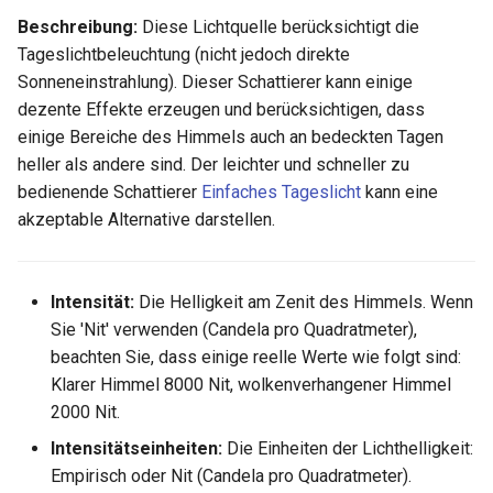
Eiche
Beschreibung:
Diese Lichtquelle berücksichtigt die
Eiche
Tageslichtbeleuchtung (nicht jedoch direkte
Pinie
Sonneneinstrahlung). Dieser Schattierer kann einige
Pinie
dezente Effekte erzeugen und berücksichtigen, dass
Holz
einige Bereiche des Himmels auch an bedeckten Tagen
Holz
heller als andere sind. Der leichter und schneller zu
Birkenholzfußboden umhüll
bedienende Schattierer
Einfaches Tageslicht
kann eine
Birkenholzfußboden umhüll
akzeptable Alternative darstellen.
Kirschholzfußboden umhüll
Kirschholzfußboden umhüll
Ahornfußboden umhüllt
Intensität:
Die Helligkeit am Zenit des Himmels. Wenn
Ahornfußboden umhüllt
Sie 'Nit' verwenden (Candela pro Quadratmeter),
Eichenholzfußboden umhüll
beachten Sie, dass einige reelle Werte wie folgt sind:
Eichenholzfußboden umhüll
Klarer Himmel 8000 Nit, wolkenverhangener Himmel
Pinienholzfußboden umhüll
2000 Nit.
Pinienholzfußboden umhüll
Intensitätseinheiten:
Die Einheiten der Lichthelligkeit:
Holzfußboden umhüllt
Empirisch oder Nit (Candela pro Quadratmeter).
Holzfußboden umhüllt